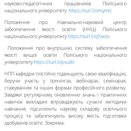
науково-педагогічних працівників Поліського
національного університету
https://surl.li/vmymlc
Положення про Навчально-науковий центр
забезпечення якості освіти (ННЦ) Поліського
національного університету
https://surl.li/qfvwov
Положення про внутрішню систему забезпечення
якості вищої освіти Поліського національного
університету
https://surl.li/psuzkl
НПП кафедри постійно підвищують свою кваліфікацію,
беручи участь у тренінгах, вебінарах, семінарах,
стажуваннях та інших формах професійного розвитку.
Завдяки регулярному оновленню знань і практичних
навичок викладачі впроваджують сучасні методики
навчання, підсилюють наукову складову освітнього
процесу та забезпечують високу якість підготовки
здобувачів освіти. Зокрема: