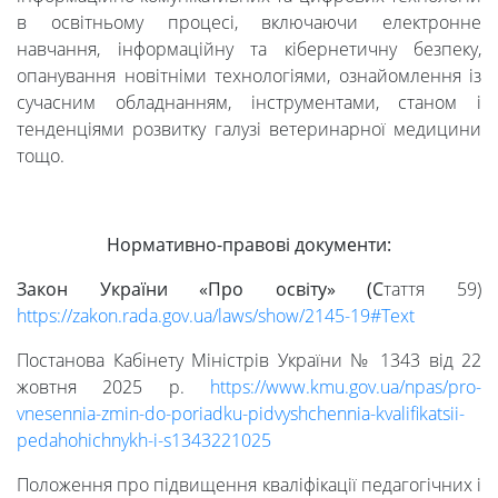
в освітньому процесі, включаючи електронне
навчання, інформаційну та кібернетичну безпеку,
опанування новітніми технологіями, ознайомлення із
сучасним обладнанням, інструментами, станом і
тенденціями розвитку галузі ветеринарної медицини
тощо.
Нормативно-правові документи
:
Закон України «Про освіту»
(С
таття 59)
https://zakon.rada.gov.ua/laws/show/2145-19#Text
Постанова Кабінету Міністрів України № 1343 від 22
жовтня 2025 р.
https://www.kmu.gov.ua/npas/pro-
vnesennia-zmin-do-poriadku-pidvyshchennia-kvalifikatsii-
pedahohichnykh-i-s1343221025
Положення про підвищення кваліфікації педагогічних і