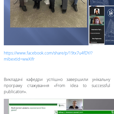
Університет
Вибори
https://www.facebook.com/share/p/19tx7u4fDY/?
mibextid=wwXIfr
ректора
Викладачі кафедри успішно завершили унікальну
Освітня
програму стажування «From idea to successful
publication».
діяльність