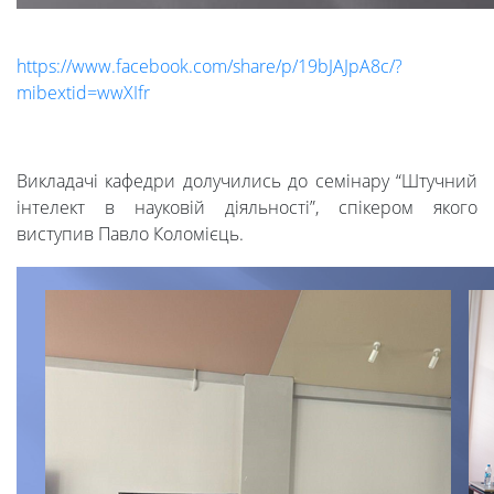
Ресурси
та
https://www.facebook.com/share/p/19bJAJpA8c/?
mibextid=wwXIfr
сервіси
Викладачі кафедри долучились до семінару “Штучний
Науковий
інтелект в науковій діяльності”, спікером якого
виступив Павло Коломієць.
ліцей