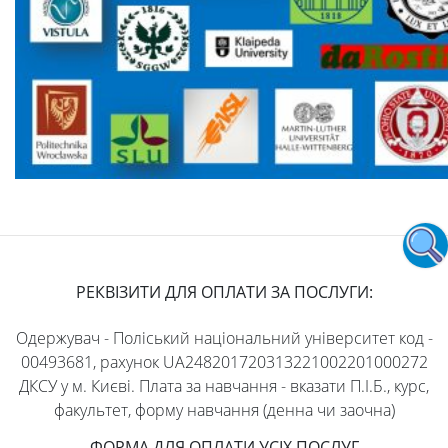
РЕКВІЗИТИ ДЛЯ ОПЛАТИ ЗА ПОСЛУГИ:
Одержувач - Поліський національний університет код -
00493681, рахунок UA248201720313221002201000272
ДКСУ у м. Києві. Плата за навчання - вказати П.І.Б., курс,
факультет, форму навчання (денна чи заочна)
ФОРМА ДЛЯ ОПЛАТИ УСІХ ПОСЛУГ