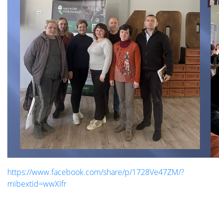
https://www.facebook.com/share/p/1728Ve47ZM/?
mibextid=wwXIfr