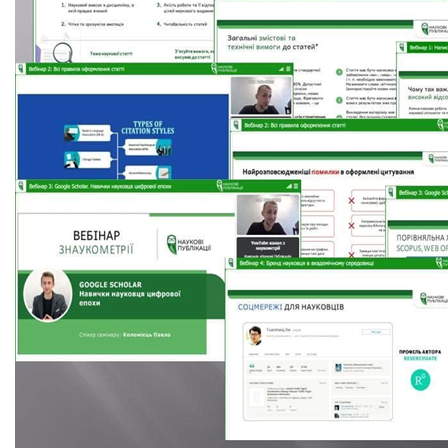
Абітурієнтам
Наука
Міжнародна
діяльність
Foreign
Students
Студенту