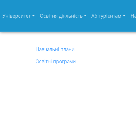
Університет
Освітня діяльність
Абітурієнтам
Н
Навчальні плани
Освітні програми
Університет
Вибори
ректора