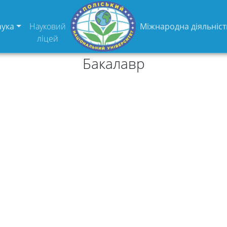
аука
Науковий
Міжнародна діяльніст
ліцей
Бакалавр