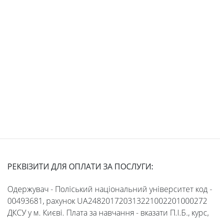
Students
Студенту
Ресурси
та
сервіси
Науковий
РЕКВІЗИТИ ДЛЯ ОПЛАТИ ЗА ПОСЛУГИ:
ліцей
Одержувач - Поліський національний університет код -
00493681, рахунок UA248201720313221002201000272
ДКСУ у м. Києві. Плата за навчання - вказати П.І.Б., курс,