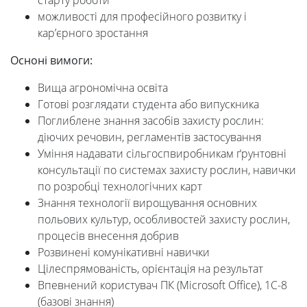
старту роботи
можливості для професійного розвитку і
кар’єрного зростання
Осноні в
имоги:
Вища агрономічна освіта
Готові розглядати студента або випускника
Поглиблене знання засобів захисту рослин:
діючих речовин, регламентів застосування
Уміння надавати сільгоспвиробникам ґрунтовні
консультації по системах захисту рослин, навички
по розробці технологічних карт
Знання технології вирощування основних
польових культур, особливостей захисту рослин,
процесів внесення добрив
Розвинені комунікативні навички
Цілеспрямованість, орієнтація на результат
Впевнений користувач ПК (Microsoft Office), 1C-8
(базові знання)