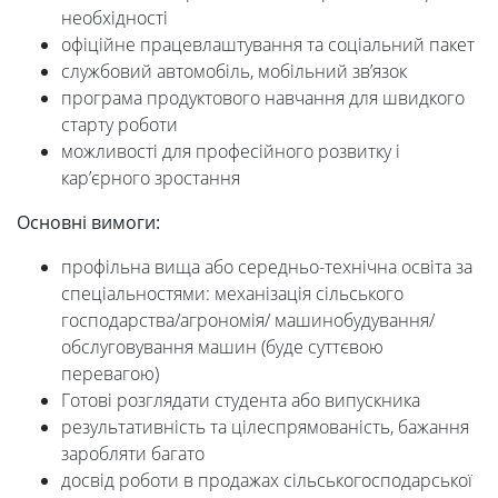
Foreign
необхідності
офіційне працевлаштування та соціальний пакет
Students
службовий автомобіль, мобільний зв’язок
програма продуктового навчання для швидкого
старту роботи
Студенту
можливості для професійного розвитку і
кар’єрного зростання
Ресурси
Основні вимоги:
профільна вища або середньо-технічна освіта за
та
спеціальностями: механізація сільського
господарства/агрономія/
машинобудування/
сервіси
обслуговування машин (буде суттєвою
перевагою)
Готові розглядати студента або випускника
Науковий
результативність та цілеспрямованість, бажання
заробляти багато
ліцей
досвід роботи в продажах сільськогосподарської