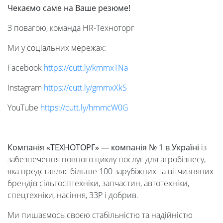
Чекаємо
саме
на
Ваше
резюме!
З повагою, команда HR-Техноторг
Ми у соціальних мережах:
Facebook
https://cutt.ly/
kmmxTNa
Instagram
https://cutt.ly/
gmmxXkS
YouTube
https://cutt.ly/
hmmcW0G
Компанія
«ТЕХНОТОРГ» — компанія
№ 1 в
Україні
із
забезпечення повного циклу послуг для агробізнесу,
яка представляє більше 100 зарубіжних та вітчизняних
брендів сільгосптехніки, запчастин, автотехніки,
спецтехніки, насіння, ЗЗР і добрив.
Ми пишаємось своєю стабільністю та надійністю