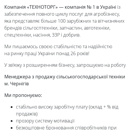
ректора
Компанія
«ТЕХНОТОРГ» — компанія
№ 1 в
Україні
із
забезпечення повного циклу послуг для агробізнесу,
Освітня
яка представляє більше 100 зарубіжних та вітчизняних
брендів сільгосптехніки, запчастин, автотехніки,
діяльність
спецтехніки, насіння, ЗЗР і добрив.
Ми пишаємось своєю стабільністю та надійністю
Абітурієнтам
на ринку праці України понад 26 років!
У зв’язку з розширенням бізнесу, запрошуємо на роботу
Наука
Менеджера з продажу сільськогосподарської техніки
м. Чернігів
Міжнародна
Ми
пропонуємо:
стабільно високу заробітну плату (оклад + % від
діяльність
продажів)
прозору систему мотивації
безкоштовне бронювання співробітників при