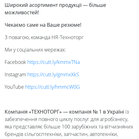
Широкий асортимент продукціі — більше
можливостей!
Чекаємо
саме
на
Ваше
резюме!
З повагою, команда HR-Техноторг
Ми у соціальних мережах:
Facebook
https://cutt.ly/
kmmxTNa
Instagram
https://cutt.ly/
gmmxXkS
YouTube
https://cutt.ly/
hmmcW0G
Компанія
«ТЕХНОТОРГ» — компанія
№ 1 в
Україні
із
забезпечення повного циклу послуг для агробізнесу,
яка представляє більше 100 зарубіжних та вітчизняних
брендів сільгосптехніки, запчастин, автотехніки,