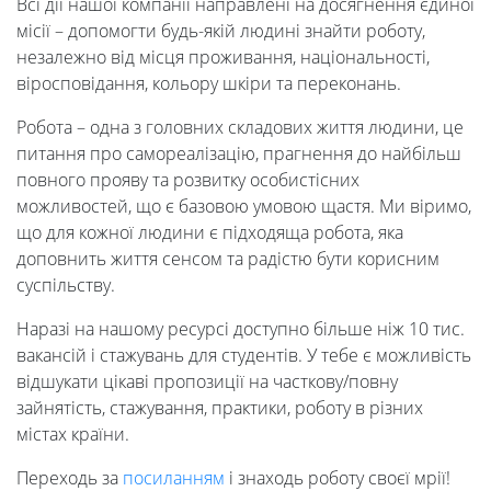
Всі дії нашої компанії направлені на досягнення єдиної
місії – допомогти будь-якій людині знайти роботу,
незалежно від місця проживання, національності,
віросповідання, кольору шкіри та переконань.
Робота – одна з головних складових життя людини, це
питання про самореалізацію, прагнення до найбільш
повного прояву та розвитку особистісних
можливостей, що є базовою умовою щастя. Ми віримо,
що для кожної людини є підходяща робота, яка
доповнить життя сенсом та радістю бути корисним
суспільству.
Наразі на нашому ресурсі доступно більше ніж 10 тис.
вакансій і стажувань для студентів. У тебе є можливість
відшукати цікаві пропозиції на часткову/повну
зайнятість, стажування, практики, роботу в різних
містах країни.
Переходь за
посиланням
і знаходь роботу своєї мрії!