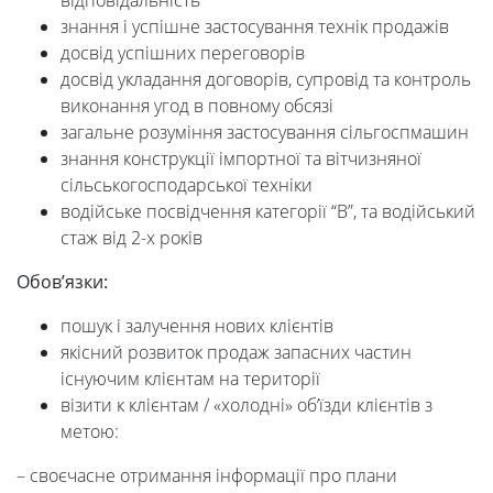
відповідальність
знання і успішне застосування технік продажів
досвід успішних переговорів
досвід укладання договорів, супровід та контроль
виконання угод в повному обсязі
загальне розуміння застосування сільгоспмашин
знання конструкції імпортної та вітчизняної
сільськогосподарської техніки
водійське посвідчення категорії “В”, та водійський
стаж від 2-х років
Обов’язки:
пошук і залучення нових клієнтів
якісний розвиток продаж запасних частин
існуючим клієнтам на території
візити к клієнтам / «холодні» об’їзди клієнтів з
метою:
– своєчасне отримання інформації про плани