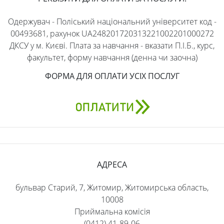
Одержувач - Поліський національний університет код -
00493681, рахунок UA248201720313221002201000272
ДКСУ у м. Києві. Плата за навчання - вказати П.І.Б., курс,
факультет, форму навчання (денна чи заочна)
ФОРМА ДЛЯ ОПЛАТИ УСІХ ПОСЛУГ
АДРЕСА
бульвар Старий, 7, Житомир, Житомирська область,
10008
Приймальна комісія
(0412) 41-89-06