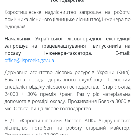
господарство!
Коростишівське надлісництво запрошує на роботу:
помічника лісничого (Івницьке лісництво), інженера по
відводах!
Начальник Української лісовпорядної експедиції
запрошує на працевлаштування випускників на
посаду інженера-таксатора. E-mail:
office@lisproekt.gov.ua
Державне агентство лісових ресурсів України (Київ).
Вакантна посада державного службовця: Головний
спеціаліст відділу лісового господарства. Старт: оклад
24000 + 30% премія +ранг. Раз у рік матеріальна
допомога в розмірі окладу. Проживання Боярка 3000 в
міс. Освіта: вища лісове господарство.
В ДП «Коростишівський Лісгосп АПК» Андрушівське
лісництво потрібен на роботу старший майстер.