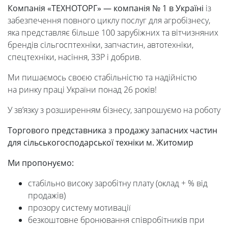
Компанія
«ТЕХНОТОРГ» — компанія
№ 1 в
Україні
із
забезпечення повного циклу послуг для агробізнесу,
яка представляє більше 100 зарубіжних та вітчизняних
брендів сільгосптехніки, запчастин, автотехніки,
спецтехніки, насіння, ЗЗР і добрив.
Ми пишаємось своєю стабільністю та надійністю
на ринку праці України понад 26 років!
У зв’язку з розширенням бізнесу, запрошуємо на роботу
Торгового представника з продажу запасних частин
для сільськогосподарської техніки м. Житомир
Ми
пропонуємо:
стабільно високу заробітну плату (оклад + % від
продажів)
прозору систему мотивації
безкоштовне бронювання співробітників при