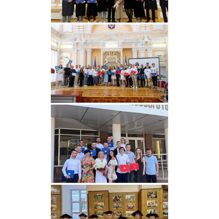
Вибори
ректора
Освітня
діяльність
Абітурієнтам
Наука
Міжнародна