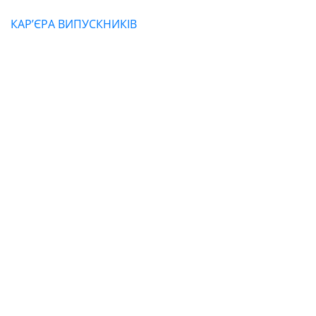
Науковий
КАР’ЄРА ВИПУСКНИКІВ
ліцей