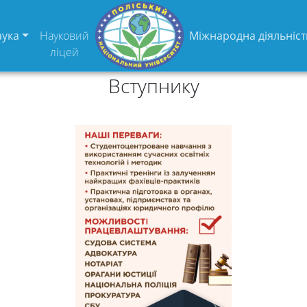
аука
Науковий
Міжнародна діяльніст
ліцей
Вступнику