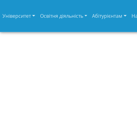
Університет
Освітня діяльність
Абітурієнтам
Н
Університет
Вибори
ректора