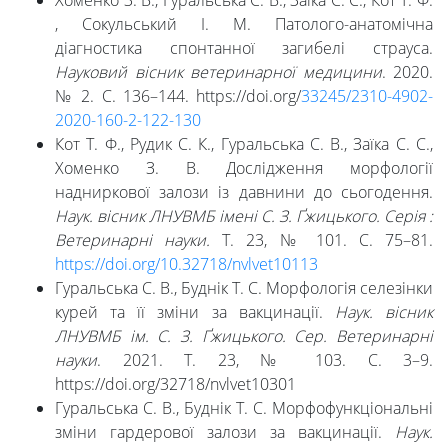
Хоменко З. В., Гуральська С. В., Заїка С. С., Кот Т. Ф.
, Сокульський І. М. Патолого-анатомічна
діагностика спонтанної загибелі страуса.
Науковий вісник ветеринарної медицини
. 2020.
№ 2. С. 136–144. https://doi.org/
33245/2310-4902-
2020-160-2-122-130
Кот Т. Ф., Рудик С. К., Гуральська С. В., Заїка С. С.,
Хоменко З. В. Дослідження морфології
надниркової залози із давнини до сьогодення.
Наук.
вісник ЛНУВМБ імені С. З. Ґжицького. Серія :
Ветеринарні науки.
Т. 23, № 101. С. 75–81.
https://doi.org/10.32718/nvlvet10113
Гуральська С. В., Буднік Т. С. Морфологія селезінки
курей та її зміни за вакцинації.
Наук. вісник
ЛНУВМБ ім. С. З. Ґжицького. Сер. Ветеринарні
науки
. 2021. Т. 23, № 103. С. 3–9.
https://doi.org/32718/nvlvet10301
Гуральська С. В., Буднік Т. С. Морфофункціональні
зміни гардерової залози за вакцинації.
Наук.