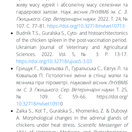
живу масу курей і абсолютну масу селезінки та
гардерової залози.
Наук. вісник ЛНУВМБ ім. С. З.
Ґжицького. Сер. Ветеринарні науки
. 2022. Т. 24, №
107. С. 77–81.
https://doi.org/10.32718/nvlvet10713
Budnik T.S., Guralska S., Cyto- and histoarchitectonics
of the chicken spleen in the post-vaccination period.
Ukrainian Journal of Veterinary and Agricultural
Sciences. 2022. Vol. 5, № 3. P. 13-17.
https://doi.org/10.32718/ujvas5-3.03
Грищук Г., Ковальова Л., Гуральська С., Євтух Л. та
Ковальов П. Гістологічні зміни в стінці матки та
яєчника при пірометрі.
Науковий вісник ЛНУВМБ
ім. С. З. Гжицького. Сер. Ветеринарні науки.
Т. 25,
№ 109. С. 59–66. https://doi.org/
10.32718/nvlvet1091
0
Zaika S., Kot T., Guralska S., Khomenko, Z. & Dubovyi
A. Morphological changes in the adrenal glands of
chickens under heat stress.
Scientific Messenger of