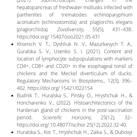
(2021). Submicroscopic changes in the
hepatopancreas of freshwater mollusks infected with
parthenites of trematodes echinoparyphium
aconiatum (echinostomida) and plagiorchis elegans
(plagiorchiida).
Zoodiversity,
55(5), 431–438.
https://doi.org/ 15407/zoo2021.05.431
Khomich V. Т., Dyshliuk N. V., Mazurkevych T. A.,
Guralskа S. V., Usenko S. І. (2021). Content and
location of lymphocyte subpopulations with markers
CD4+, CD8+ and CD20+ in the esophageal tonsil of
chickens and the Meckel diverticulum of ducks.
Regulatory Mechanisms in Biosystems., 12(3), 396–
402. https://doi.org/ 15421/022154
Budnik T., Huralska S., Pinsky O., Hryshchuk H., &
Honcharenko V., (2022). Histoarchitectonics of the
Harderian gland of chickens in the post-vaccination
period.
Scientific Horizons
,
25(12), 32–
https://doi.org/ 10.48077/scihor.25(12).2022.32-40.
Huralska S., Kot T., Hryshchuk H., Zaika S., & Dubovyi