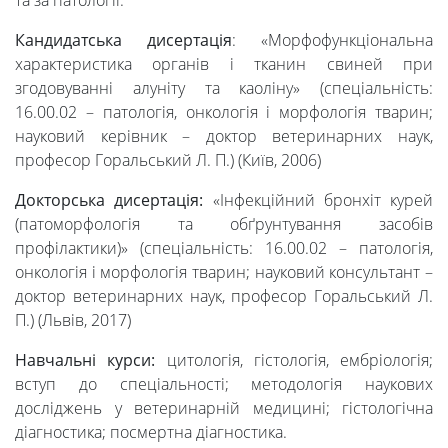
та за патології.
Наука
Кандидатська дисертація
: «Морфофункціональна
характеристика органів і тканин свиней при
згодовуванні алуніту та каоліну» (спеціальність:
Міжнародна
16.00.02 – патологія, онкологія і морфологія тварин;
науковий керівник – доктор ветеринарних наук,
діяльність
професор Горальський Л. П.) (Київ, 2006)
Докторська дисертація:
«Інфекційний бронхіт курей
(патоморфологія та обґрунтування засобів
Foreign
профілактики)» (спеціальність: 16.00.02 – патологія,
онкологія і морфологія тварин; науковий консультант –
Students
доктор ветеринарних наук, професор Горальський Л.
П.) (Львів, 2017)
Студенту
Навчальні курси:
цитологія, гістологія, ембріологія;
вступ до спеціальності; методологія наукових
досліджень у ветеринарній медицині; гістологічна
Ресурси
діагностика; посмертна діагностика.