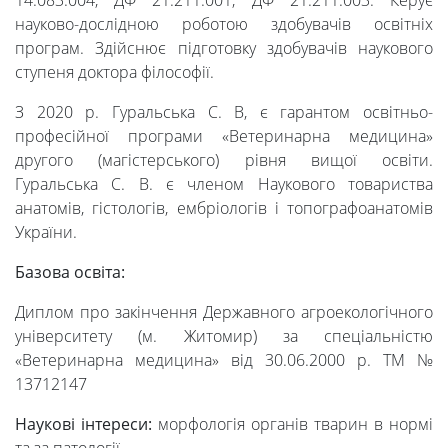
14.083.004, ДФ 21.211.001, ДФ 21.211.003. Керує
науково-дослідною роботою здобувачів освітніх
програм. Здійснює підготовку здобувачів наукового
ступеня доктора філософії.
Університет
З 2020 р. Гуральська С. В, є гарантом освітньо-
професійної програми «Ветеринарна медицина»
другого (магістерського) рівня вищої освіти.
Вибори
Гуральська С. В. є членом Наукового товариства
анатомів, гістологів, ембріологів і топографоанатомів
ректора
України.
Базова освіта:
Освітня
Диплом про закінчення Державного агроекологічного
університету (м. Житомир) за спеціальністю
діяльність
«Ветеринарна медицина» від 30.06.2000 р. ТМ №
13712147
Абітурієнтам
Наукові інтереси:
морфологія органів тварин в нормі