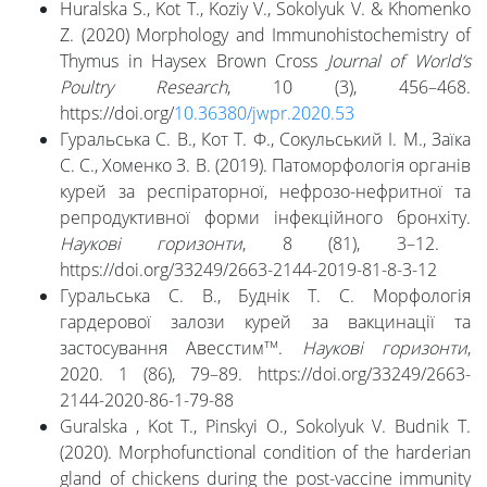
Huralska S., Kot T., Koziy V., Sokolyuk V. & Khomenko
Z. (2020) Morphology and Immunohistochemistry of
Thymus in Haysex Brown Cross
Journal
of
World
‘
s
Poultry
Research
, 10 (3), 456–468.
https://doi.org/
10.36380/jwpr.2020.53
Гуральська С. В., Кот Т. Ф., Сокульський І. М., Заїка
С. С., Хоменко З. В. (2019). Патоморфологія органів
курей за респіраторної, нефрозо-нефритної та
репродуктивної форми інфекційного бронхіту.
Наукові горизонти
, 8 (81), 3–12.
https://doi.org/33249/2663-2144-2019-81-8-3-12
Гуральська С. В., Буднік Т. С. Морфологія
гардерової залози курей за вакцинації та
тм
застосування Авесстим
.
Наукові горизонти
,
2020. 1 (86), 79–89. https://doi.org/33249/2663-
2144-2020-86-1-79-88
Guralska , Kot T., Pinskyi O., Sokolyuk V. Budnik T.
(2020). Morphofunctional condition of the harderian
gland of chickens during the post-vaccine immunity