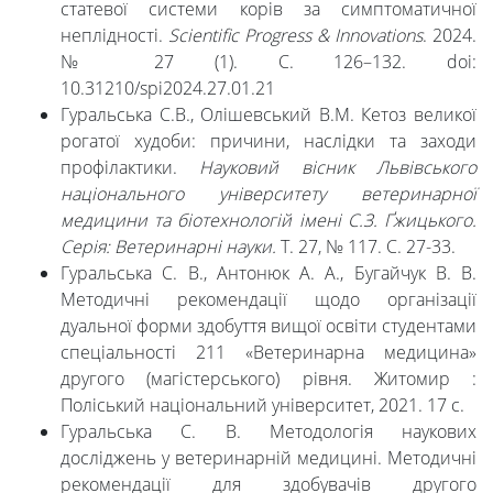
статевої системи корів за симптоматичної
неплідності.
Scientific Progress & Innovations
. 2024.
№ 27 (1). С. 126–132. doi:
10.31210/spi2024.27.01.21
Гуральська С.В., Олішевський В.М. Кетоз великої
рогатої худоби: причини, наслідки та заходи
профілактики.
Науковий вісник Львівського
національного університету ветеринарної
медицини та біотехнологій імені С.З. Ґжицького.
Серія: Ветеринарні науки.
Т. 27, № 117. С. 27-33.
Гуральська С. В., Антонюк А. А., Бугайчук В. В.
Методичні рекомендації щодо організації
дуальної форми здобуття вищої освіти студентами
спеціальності 211 «Ветеринарна медицина»
другого (магістерського) рівня. Житомир :
Поліський національний університет, 2021. 17 с.
Гуральська С. В. Методологія наукових
досліджень у ветеринарній медицині. Методичні
рекомендації для здобувачів другого