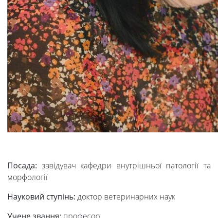
Посада:
завідувач кафедри внутрішньої патології та
морфології
Науковий ступінь:
доктор ветеринарних наук
Учене звання:
професор