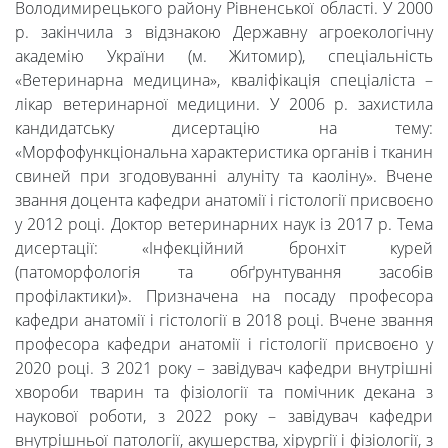
Володимирецького району Рівненської області. У 2000
р. закінчила з відзнакою Державну агроекологічну
академію України (м. Житомир), спеціальність
«Ветеринарна медицина», кваліфікація спеціаліста –
лікар ветеринарної медицини. У 2006 р. захистила
кандидатську дисертацію на тему:
«Морфофункціональна характеристика органів і тканин
свиней при згодовуванні алуніту та каоліну». Вчене
звання доцента кафедри анатомії і гістології присвоєно
у 2012 році. Доктор ветеринарних наук із 2017 р. Тема
дисертації: «Інфекційний бронхіт курей
(патоморфологія та обґрунтування засобів
профілактики)». Призначена на посаду професора
кафедри анатомії і гістології в 2018 році. Вчене звання
професора кафедри анатомії і гістології присвоєно у
2020 році. З 2021 року – завідувач кафедри внутрішні
хвороби тварин та фізіології та помічник декана з
наукової роботи, з 2022 року – завідувач кафедри
внутрішньої патології, акушерства, хірургії і фізіології, з