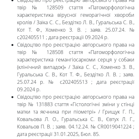
Свідоцтво про реєстрацію авторського права на
твір № 128509 стаття «Патоморфологічна
характеристика вірусної геморагічної хвороби
кролів / Заїка С. С., Бездітко Л. В., Гуральська С. В.,
Кот Т. Ф., Хоменко З. В. ; заяв. 25.07.24. №
c202405511 ; дата реєстрації 09.2024 р.
Свідоцтво про реєстрацію авторського права на
твір № 128508 стаття «Патоморфологічна
характеристика гемангіосаркоми серця у собаки
(клінічний випадок)» / Заїка С. С., Хоменко З. В.,
Гуральська С. В., Кот Т. Ф., Бездітко Л. В. ; заяв.
25.07.24 р. № c202405513 ; дата реєстрації
09.2024 р.
Свідоцтво про реєстрацію авторського права на
твір № 131883 стаття «Гістологічні зміни у стінці
матки та яєчника при піометрі» / Грищук Г. П.,
Ковальова Л. О., Гуральська С. В., Євтух Л. Г.,
Ковальов П. В. ; заяв. 04.12.24. № CR0019041224 ;
дата реєстрації 31.01.2025, Бюл. 85.