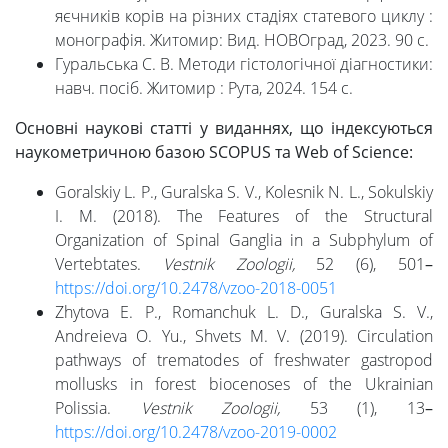
яєчників корів на різних стадіях статевого циклу :
монографія. Житомир: Вид. НОВОград, 2023. 90 с.
Гуральська С. В. Методи гістологічної діагностики:
навч. посіб. Житомир : Рута, 2024. 154 с.
Основні наукові статті у виданнях, що індексуються
наукометричною базою SCOPUS та Web of Science:
Goralskiy L. P., Guralska S. V., Kolesnik N. L., Sokulskiy
I. M. (2018). The Features of the Structural
Organization of Spinal Ganglia in a Subphylum of
Vertebtates.
Vestnik Zoologii,
52 (6), 501
–
https://doi.org/10.2478/vzoo-2018-0051
Zhytova E. P., Romanchuk L. D., Guralska S. V.,
Andreieva O. Yu., Shvets M. V. (2019). Circulation
pathways of trematodes of freshwater gastropod
mollusks in forest biocenoses of the Ukrainian
Polissia.
Vestnik Zoologii,
53 (1), 13
–
https://doi.org/10.2478/vzoo-2019-0002