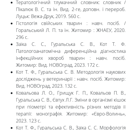
Тератологічний тлумачний словник: словник /
Пікалюк В. С. та ін. Вид. 2-ге, доповн. і перероб.
Луцьк: Вежа-Друк, 2019. 560 с.
Гістологія свійських тварин : навч. посіб. /
Горальський Л. П. та ін. Житомир : ЖНАЕУ, 2020.
296 с.
Заїка С. С., Гуральська С. В., Кот Т. Ф.
Патологоанатомічна диференційна діагностика
інфекційних хвороб тварин : навч. посіб.
Житомир: Вид. НОВОград, 2023. 172 с.
Кот Т. Ф., Гуральська С. В. Методологія наукових
досліджень у ветеринарії : навч. посіб. Житомир:
Вид. НОВОград, 2023. 132 с.
Ковальова Л. О., Грищук Г. П., Ковальов П. В.,
Гуральська С. В., Євтух Л.Г. Зміни в організмі кішок
при піометрі та ефективність різних методів її
терапії: монографія. Житомир: «Євро-Волинь»,
2023. 123 с.
Кот Т. Ф., Гуральська С. В., Заїка С. С. Морфологія