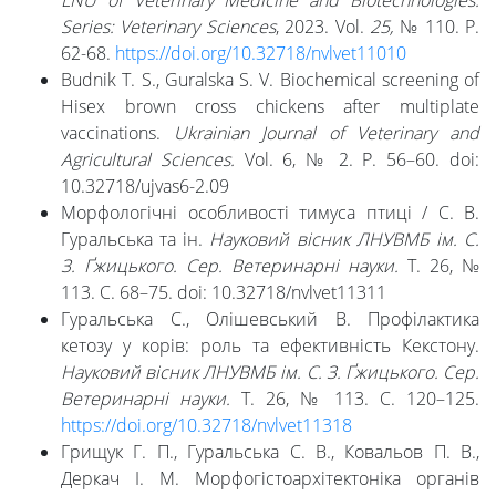
LNU of Veterinary Medicine and Biotechnologies.
Series: Veterinary Sciences
, 2023. Vol.
25
,
№ 110. P.
62-68.
https://doi.org/10.32718/nvlvet11010
Budnik T. S., Guralska S. V. Biochemical screening of
Hisex brown cross chickens after multiplate
vaccinations.
Ukrainian Journal of Veterinary and
Agricultural Sciences.
Vol. 6, № 2. P. 56–60. doi:
10.32718/ujvas6-2.09
Морфологічні особливості тимуса птиці / С. В.
Гуральська та ін.
Науковий вісник ЛНУВМБ ім. С.
З. Ґжицького. Сер. Ветеринарні науки.
Т. 26, №
113. С. 68–75. doi: 10.32718/nvlvet11311
Гуральська С., Олішевський В. Профілактика
кетозу у корів: роль та ефективність Кекстону.
Науковий вісник ЛНУВМБ ім. С. З. Ґжицького. Сер.
Ветеринарні науки.
Т. 26, № 113. С. 120–125.
https://doi.org/10.32718/nvlvet11318
Грищук Г. П., Гуральська С. В., Ковальов П. В.,
Деркач І. М. Морфогістоархітектоніка органів