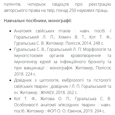
патентів, чотирьох свідоцтв про реєстрацію
авторського права на твір, понад 250 наукових праць.
Навчальні посібники, монографії:
Анатомія свійських птахів : навч. посіб. /
Горальський Л. П., Хомич В. Т., Кот Т. Ф.,
Гуральська С. В. Житомир: Полісся, 2014. 248 с.
Гуральська С. В., Горальський Л. П. Морфологія та
імуногістохімія органів кровотворення та
імуногенезу курей за інфекційного бронхіту та
при вакцинації : монографія. Житомир, Полісся,
2018. 224 с.
Довідник з цитологія, ембріології та гістології
свійських тварин : довідник / Л. П. Горальський та
ін. Житомир : ЖНАЕУ, 2018. 262 с.
Кот Т. Ф., Житова О. П., Гуральська С. В.
Особливості анатомії м’ясоїдних тварин : навч.
посіб. Житомир : ФОП О. О. Євенок, 2019. 204 с.