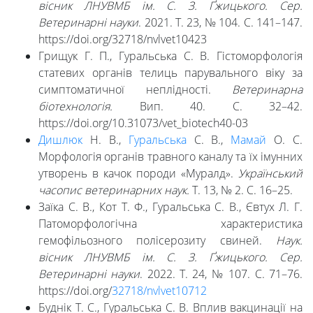
вісник ЛНУВМБ ім. С. З. Ґжицького. Сер.
Ветеринарні науки
. 2021. Т. 23, № 104. С. 141–147.
https://doi.org/32718/nvlvet10423
Грищук Г. П., Гуральська С. В. Гістоморфологія
статевих органів телиць парувального віку за
симптоматичної неплідності.
Ветеринарна
біотехнологія.
Вип. 40. С. 32–42.
https://doi.org/10.31073/vet_biotech40-03
Дишлюк
Н. В.,
Гуральська
С. В.,
Мамай
О. С.
Морфологія органів травного каналу та їх імунних
утворень в качок породи «Муралд».
Український
часопис ветеринарних наук.
Т. 13, № 2. C. 16–25.
Заїка С. В., Кот Т. Ф., Гуральська С. В., Євтух Л. Г.
Патоморфологічна характеристика
гемофільозного полісерозиту свиней.
Наук.
вісник ЛНУВМБ ім. С. З. Ґжицького. Сер.
Ветеринарні науки
. 2022. Т. 24, № 107. С. 71–76.
https://doi.org/
32718/nvlvet10712
Буднік Т. С., Гуральська С. В. Вплив вакцинації на