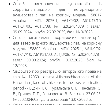
Спосіб виготовлення супозиторіїв із
серратіопептидазою для ветеринарного
акушерства : пат. на корисну модель 158617
Україна : МПК 2025.1, A61K9/02, A61K47/10,
A61K31/00, A61J3/08. № u202404379 ; заявл.
09.09.2024 ; опубл. 26.02.2025, бюл. № 9/2025.
Cпосіб виготовлення коригуючих супозиторіїв
для ветеринарного акушерства : пат. на корисну
модель 158809 Україна : МПК 2025.1, A61K9/02,
A61K47/10, A61K31/00, A61J3/08. № u202404378 ;
заявл. 09.09.2024; опубл. 19.03.2025, бюл. №
12/2025.
Свідоцтво про реєстрацію авторського права на
твір № 120501 стаття «Histoarchitectonics of the
Harderian gland of chickens in the post-vaccination
period» / Буднік Т. С., Гуральська С. В., Пінський О.
В., Грищук Г. П., Гончаренко В. В. ; заяв. 23.06.23.
№ с202304602 ; дата реєстрації 13.07.2023 р.