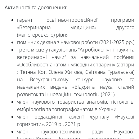
Активності та досягнення:
та
гарант освітньо-професійної програми
сервіси
«Ветеринарна медицина» другого
(магістерського) рівня
помічник декана з наукової роботи (2021-2025 рр.)
Науковий
третє місце у галузі знань “Агробіологічні науки та
ветеринарні науки” за навчальний посібник
ліцей
«Особливості анатомії м’ясоїдних тварин» (автори
: Тетяна Кот, Олена Житова, Світлана Гуральська)
на Всеукраїнському конкурсі наукових та
навчальних видань «Відкрита наука, сталий
розвиток та інноваційні технології» (2021)
член наукового товариства анатомів, гістологів,
ембріологів та топографоанатомів України
член редакційної колегії журналу «Наукові
горизонти», 2019 р., 2021 р.
член науково-технічної ради Науково-