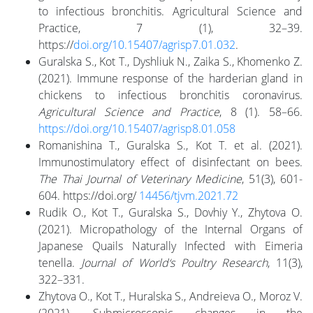
to infectious bronchitis. Agricultural Science and
Practice, 7 (1), 32–39.
https://
doi.org/10.15407/agrisp7.01.032
.
Guralska S., Kot T., Dyshliuk N., Zaika S., Khomenko Z.
(2021). Immune response of the harderian gland in
chickens to infectious bronchitis coronavirus.
Agricultural Science and Practice
, 8 (1). 58–66.
https://doi.org/10.15407/agrisp8.01.058
Romanishina T., Guralska S., Kot T. et al. (2021).
Immunostimulatory effect of disinfectant on bees.
The Thai Journal of Veterinary Medicine
, 51(3), 601-
604. https://doi.org/
14456/tjvm.2021.72
Rudik O., Kot T., Guralska S., Dovhiy Y., Zhytova O.
(2021). Micropathology of the Internal Organs of
Japanese Quails Naturally Infected with Eimeria
tenella.
Journal
of
World
‘
s
Poultry
Research
, 11(3),
322–331.
Zhytova O., Kot T., Huralska S., Andreieva O., Moroz V.