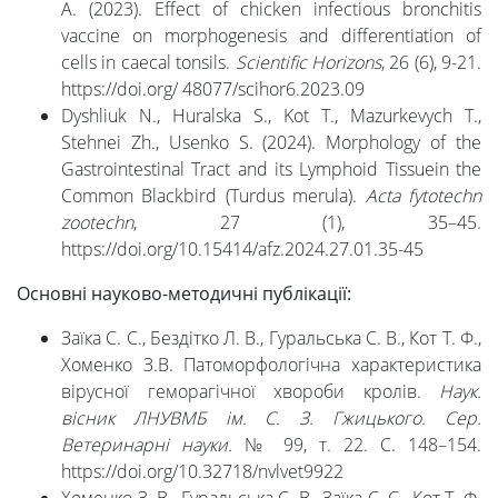
A. (2023). Effect of chicken infectious bronchitis
vaccine on morphogenesis and differentiation of
cells in caecal tonsils.
Scientific Horizons
, 26 (6), 9-21.
https://doi.org/ 48077/scihor6.2023.09
Dyshliuk N., Huralska S., Kot T., Mazurkevych T.,
Stehnei Zh., Usenko S. (2024). Morphology of the
Gastrointestinal Tract and its Lymphoid Tissuein the
Common Blackbird (Turdus merula).
Acta fytotechn
zootechn
, 27 (1), 35–45.
https://doi.org/10.15414/afz.2024.27.01.35-45
Основні науково-методичні публікації:
Заїка С. С., Бездітко Л. В., Гуральська С. В., Кот Т. Ф.,
Хоменко З.В. Патоморфологічна характеристика
вірусної геморагічної хвороби кролів.
Наук.
вісник ЛНУВМБ ім. С. З. Гжицького. Сер.
Ветеринарні науки.
№ 99, т. 22. С. 148–154.
https://doi.org/10.32718/nvlvet9922