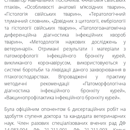
Співавтор навчальних посібників: «Анатомія свійських
птахів», «Особливості анатомії м’ясоїдних тварин»,
«Гістологія свійських тварин», «Тератологічний
тлумачний словник», «Довідник з цитології, ембріології
та гістології свійських тварин», «Патологоанатомічна
диференційна діагностика інфекційних хвороб
тварин», «Методологія наукових досліджень у
ветеринарії». Отримані результати і матеріали з
патоморфології інфекційного бронхіту курей,
викликаного коронавірусом, використовуються у
системі боротьби та ліквідації даного захворювання в
птахогосподарствах. Впроваджені у практику
методичні рекомендації «Патоморфологічна
діагностика інфекційного бронхіту курей»,
«Вакцинопрофілактика інфекційного бронхіту курей».
Була офіційним опонентом 6 дисертаційних робіт на
здобуття ступеня доктора та кандидата ветеринарних
наук. Член разових спеціалізованих вчених рад ДФ