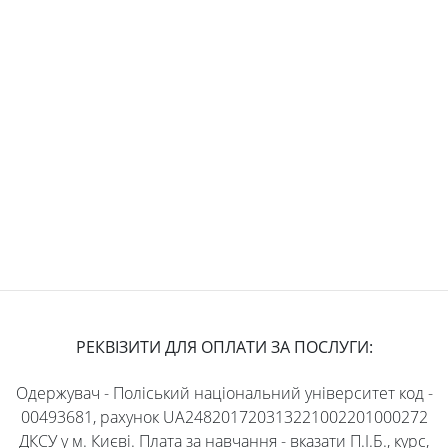
РЕКВІЗИТИ ДЛЯ ОПЛАТИ ЗА ПОСЛУГИ:
Одержувач - Поліський національний університет код -
00493681, рахунок UA248201720313221002201000272
ДКСУ у м. Києві. Плата за навчання - вказати П.І.Б., курс,