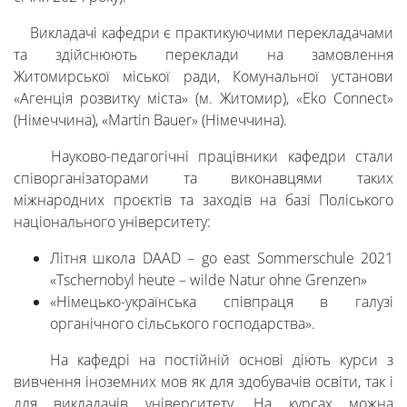
Міжнародна
Викладачі кафедри є практикуючими перекладачами
та здійснюють переклади на замовлення
Житомирської міської ради, Комунальної установи
діяльність
«Агенція розвитку міста» (м. Житомир), «Eko Connect»
(Німеччина), «Martin Bauer» (Німеччина).
Foreign
Науково-педагогічні працівники кафедри стали
співорганізаторами та виконавцями таких
Students
міжнародних проєктів та заходів на базі Поліського
національного університету:
Студенту
Літня школа DAAD – go east Sommerschule 2021
«Tschernobyl heute – wilde Natur ohne Grenzen»
«Німецько-українська співпраця в галузі
Ресурси
органічного сільського господарства».
На кафедрі на постійній основі діють курси з
та
вивчення іноземних мов як для здобувачів освіти, так і
для викладачів університету. На курсах можна