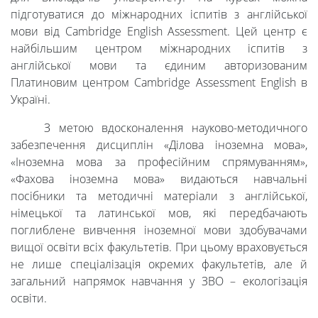
сервіси
підготуватися до міжнародних іспитів з англійської
мови від Cambridge English Assessment. Цей центр є
найбільшим центром міжнародних іспитів з
Науковий
англійської мови та єдиним авторизованим
Платиновим центром Cambridge Assessment English в
ліцей
Україні.
З метою вдосконалення науково-методичного
забезпечення дисциплін «Ділова іноземна мова»,
«Іноземна мова за професійним спрямуванням»,
«Фахова іноземна мова» видаються навчальні
посібники та методичні матеріали з англійської,
німецької та латинської мов, які передбачають
поглиблене вивчення іноземної мови здобувачами
вищої освіти всіх факультетів. При цьому враховується
не лише спеціалізація окремих факультетів, але й
загальний напрямок навчання у ЗВО – екологізація
освіти.