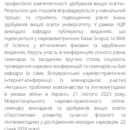
професійної компетентності здобувачів вищої освіти».
Університет
Результати цих пошуків впроваджуються у навчальний
процес та сприяють підвищенню рівня знань
здобувачів вищої освіти університету. У рамках НДР
Вибори
викладачі кафедри публікуютьу виданнях, що
індексуються у науковометричних базах Scopus та Web
ректора
of Science, у вітчизняних фахових та зарубіжних
виданнях, беруть участь в конференціях різного рівня,
семінарах та засіданнях круглих столів, ініціюють
Освітня
проведення наукових конференцій та семінарів на базі
кафедри (а саме, Всеукраїнської науково-практичної
діяльність
інтернет-конференції (з міжнародною участю)
«Актуальні проблеми мовознавства та лінгвометодики
в умовах війни в Україні», 21 лютого 2023 року;
Абітурієнтам
Міжрегіонального науково-практичного online-
семінару викладачів та здобувачів вищої освіти
«Перспективи розвитку сучасної філології та
Наука
лінгвометодики у дослідженнях молодих науковців» 22
січня 2024 року).