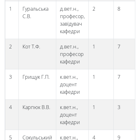
1
Гуральська
д.вет.н.,
2
8
С.В.
професор,
завідувач
кафедри
2
Кот Т.Ф.
д.вет.н.,
1
7
професор
кафедри
3
Грищук Г.П.
к.вет.н.,
1
7
доцент
кафедри
4
Карпюк В.В.
к.вет.н.,
1
3
доцент
кафедри
5
Сокульський
к.вет.н.,
4
9