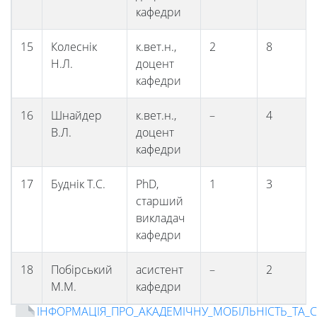
кафедри
15
Колеснік
к.вет.н.,
2
8
Н.Л.
доцент
кафедри
16
Шнайдер
к.вет.н.,
–
4
В.Л.
доцент
кафедри
17
Буднік Т.С.
PhD,
1
3
старший
викладач
кафедри
18
Побірський
асистент
–
2
М.М.
кафедри
ІНФОРМАЦІЯ_ПРО_АКАДЕМІЧНУ_МОБІЛЬНІСТЬ_ТА_