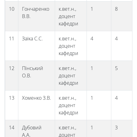
10
Гончаренко
к.вет.н.,
1
8
В.В.
доцент
кафедри
11
Заїка С.С.
к.вет.н.,
4
4
доцент
кафедри
12
Пінський
к.вет.н.,
1
5
О.В.
доцент
кафедри
13
Хоменко З.В.
к.вет.н.,
1
4
доцент
кафедри
14
Дубовий
к.вет.н.,
1
3
А.А.
доцент