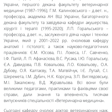
України, першого декана факультету ветеринарної
медицини (1987–1996); Г.М. Калиновського – д.вет. н.,
професора, академіка АН ВШ України, багаторічного
декана факультету та завідувача кафедри акушерства,
хірургії і терапії (1995-2020); Л.П. Горальського –
професора, д.вет. н., заслуженого діяча науки і техніки
України, який у 2001–2022 рр. очолював кафедру
анатомії і гістології; а також науково-педагогічних
працівників: Є.М. Юсова, П.І. Локеса, І.Г. Савченко,
І.Ф. Палій, Л. П. Афанасієва, В.С. Русака, І.Ю. Горальську,
Є.А. Давидова, П.В. Ковальова, Л.О. Ковальову., О.А.
Дубову, О.Я. Калтаєву, Т.А. Матвійчук, І.Є. Лутай, С.І.
Шеремета, І.М. Дубич, Н.К. Корсуна, З.П. Виглядовську,
М.І. Закалюжну, В.Д. Журавльова. Всі вони були
Університет
великими педагогами, практиками та фахівцями своєї
справи, дали знання та впевненість тисячам
випускників спеціальності «Ветеринарна медицина».
Вибори
Сьогодні кафедру очолює доктор ветеринарних наук,