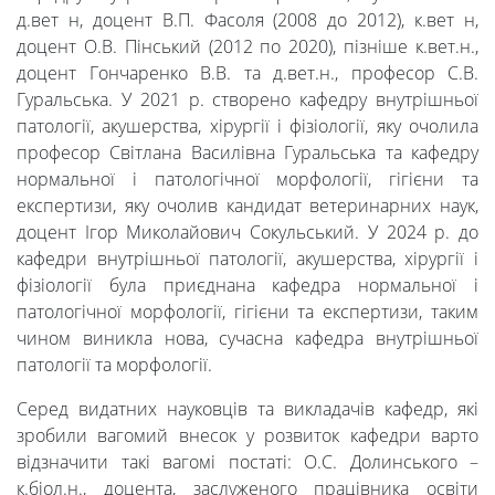
д.вет н, доцент В.П. Фасоля (2008 до 2012), к.вет н,
доцент О.В. Пінський (2012 по 2020), пізніше к.вет.н.,
доцент Гончаренко В.В. та д.вет.н., професор С.В.
Гуральська. У 2021 р. створено кафедру внутрішньої
патології, акушерства, хірургії і фізіології, яку очолила
професор Світлана Василівна Гуральська та кафедру
нормальної і патологічної морфології, гігієни та
експертизи, яку очолив кандидат ветеринарних наук,
доцент Ігор Миколайович Сокульський. У 2024 р. до
кафедри внутрішньої патології, акушерства, хірургії і
фізіології була приєднана кафедра нормальної і
патологічної морфології, гігієни та експертизи, таким
чином виникла нова, сучасна кафедра внутрішньої
патології та морфології.
Серед видатних науковців та викладачів кафедр, які
зробили вагомий внесок у розвиток кафедри варто
відзначити такі вагомі постаті: О.С. Долинського –
к.біол.н., доцента, заслуженого працівника освіти