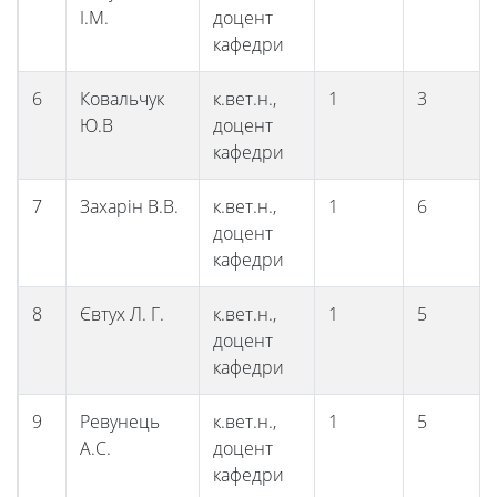
І.М.
доцент
кафедри
6
Ковальчук
к.вет.н.,
1
3
Ю.В
доцент
кафедри
7
Захарін В.В.
к.вет.н.,
1
6
доцент
кафедри
8
Євтух Л. Г.
к.вет.н.,
1
5
доцент
кафедри
9
Ревунець
к.вет.н.,
1
5
А.С.
доцент
кафедри