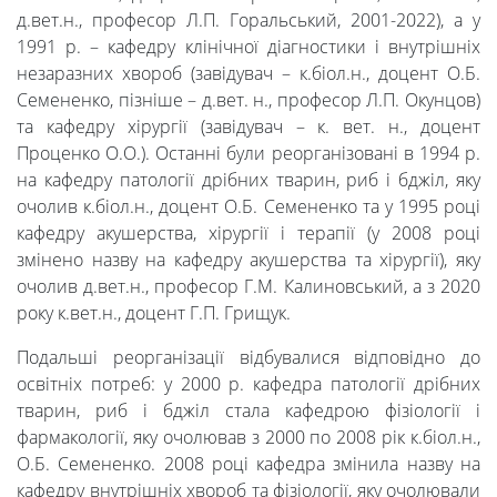
д.вет.н., професор Л.П. Горальський, 2001-2022), а у
1991 р. – кафедру клінічної діагностики і внутрішніх
незаразних хвороб (завідувач – к.біол.н., доцент О.Б.
Семененко, пізніше – д.вет. н., професор Л.П. Окунцов)
та кафедру хірургії (завідувач – к. вет. н., доцент
Проценко О.О.). Останні були реорганізовані в 1994 р.
на кафедру патології дрібних тварин, риб і бджіл, яку
очолив к.біол.н., доцент О.Б. Семененко та у 1995 році
кафедру акушерства, хірургії і терапії (у 2008 році
змінено назву на кафедру акушерства та хірургії), яку
очолив д.вет.н., професор Г.М. Калиновський, а з 2020
року к.вет.н., доцент Г.П. Грищук.
Подальші реорганізації відбувалися відповідно до
освітніх потреб: у 2000 р. кафедра патології дрібних
тварин, риб і бджіл стала кафедрою фізіології і
фармакології, яку очолював з 2000 по 2008 рік к.біол.н.,
О.Б. Семененко. 2008 році кафедра змінила назву на
кафедру внутрішніх хвороб та фізіології, яку очолювали