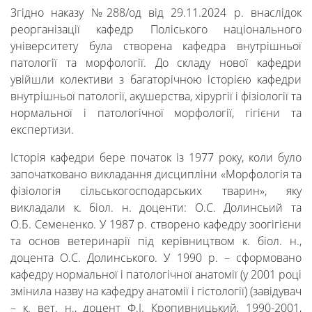
Згідно наказу №288/од від 29.11.2024 р. внаслідок
реорганізації кафедр Поліського національного
університету була створена кафедра внутрішньої
патології та морфології. До складу нової кафедри
увійшли колективи з багаторічною історією кафедри
внутрішньої патології, акушерства, хірургії і фізіології та
нормальної і патологічної морфології, гігієни та
експертизи.
Історія кафедри бере початок із 1977 року, коли було
започатковано викладання дисципліни «Морфологія та
фізіологія сільськогосподарських тварин», яку
викладали к. біол. н. доценти: О.С. Долинсьий та
О.Б. Семененко. У 1987 р. створено кафедру зоогігієни
та основ ветеринарії під керівництвом к. біол. н.,
доцента О.С. Долинського. У 1990 р. – сформовано
кафедру нормальної і патологічної анатомії (у 2001 році
змінила назву на кафедру анатомії і гістології) (завідувач
– к. вет. н., доцент Ф.І. Кропивницький, 1990-2001,