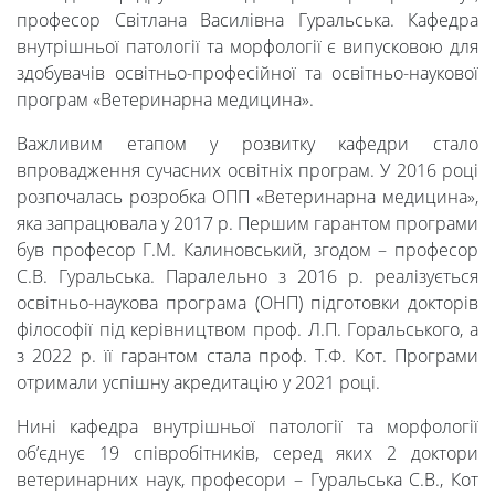
професор Світлана Василівна Гуральська. Кафедра
ректора
внутрішньої патології та морфології є випусковою для
здобувачів освітньо-професійної та освітньо-наукової
програм «Ветеринарна медицина».
Освітня
Важливим етапом у розвитку кафедри стало
діяльність
впровадження сучасних освітніх програм. У 2016 році
розпочалась розробка ОПП «Ветеринарна медицина»,
яка запрацювала у 2017 р. Першим гарантом програми
Абітурієнтам
був професор Г.М. Калиновський, згодом – професор
С.В. Гуральська. Паралельно з 2016 р. реалізується
освітньо-наукова програма (ОНП) підготовки докторів
Наука
філософії під керівництвом проф. Л.П. Горальського, а
з 2022 р. її гарантом стала проф. Т.Ф. Кот. Програми
отримали успішну акредитацію у 2021 році.
Міжнародна
Нині кафедра внутрішньої патології та морфології
об’єднує 19 співробітників, серед яких 2 доктори
діяльність
ветеринарних наук, професори – Гуральська С.В., Кот