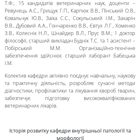
Т.Ф.; 15 кандидатів ветеринарних наук, доценти –
Ревунець А.С., Грищук Г.П., Карпюк В.В., Пінський О.В.,
Foreign
Ковальчук Ю.В., Заїка С.С., Сокульський І.М., Захарін
В.В., Дубовий А.А., Гончаренко В.В., Євтух Л.Г., Хоменко
Students
З.В., Колеснік Н.Л., Шнайдер В.Л., Прус В.М.; 1 доктор
філософії, старший викладач Буднік Т.С. та 1 асистент –
Побірський М.М. Організаційно-технічне
Студенту
забезпечення здійснює старший лаборант Бабецька
І.М.
Ресурси
Колектив кафедри активно поєднує навчальну, наукову
та практичну діяльність, розробляє сучасні методи
та
діагностики, профілактики та лікування хвороб тварин,
забезпечує підготовку висококваліфікованих
ветеринарних лікарів.
сервіси
Науковий
Історія розвитку кафедри внутрішньої патології та
морфології