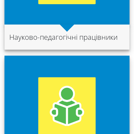
Міжнародна
діяльність
Foreign
Науково-педагогічні працівники
Students
Студенту
Ресурси
та
сервіси