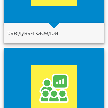
Вибори
ректора
Завідувач кафедри
Освітня
діяльність
Абітурієнтам
Наука