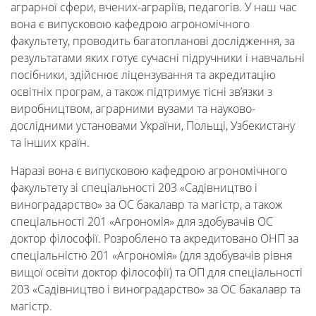
аграрної сфери, вчених-аграріїв, педагогів. У наш час
вона є випусковою кафедрою агрономічного
Абітурієнтам
факультету, проводить багатопланові дослідження, за
результатами яких готує сучасні підручники і навчальні
посібники, здійснює ліцензування та акредитацію
Наука
освітніх програм, а також підтримує тісні зв’язки з
виробництвом, аграрними вузами та науково-
дослідними установами України, Польщі, Узбекистану
Міжнародна
та інших країн.
Наразі вона є випусковою кафедрою агрономічного
діяльність
факультету зі спеціальності 203 «Садівництво і
виноградарство» за ОС бакалавр та магістр, а також
спеціальності 201 «Агрономія» для здобувачів ОС
Foreign
доктор філософії. Розроблено та акредитовано ОНП за
спеціальністю 201 «Агрономія» (для здобувачів рівня
Students
вищої освіти доктор філософії) та ОП для спеціальності
203 «Садівництво і виноградарство» за ОС бакалавр та
магістр.