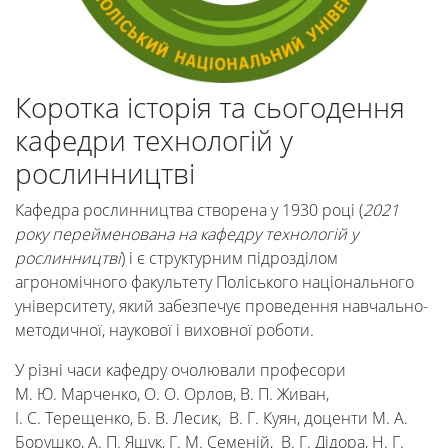
Коротка історія та сьогодення
кафедри технологій у
рослинництві
Кафедра рослинництва створена у 1930 році (
2021
року перейменована на кафедру технологій у
рослинництві
) і є структурним підрозділом
агрономічного факультету Поліського національного
університету, який забезпечує проведення навчально-
методичної, наукової і виховної роботи.
У різні часи кафедру очолювали професори
М. Ю. Марченко, О. О. Орлов, В. П. Живан,
І. С. Терещенко, Б. В. Лесик, В. Г. Куян, доценти М. А.
Борушко, А. П. Ящук, Г. М. Семеній, В. Г. Дідора, Н. Г.