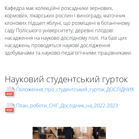
Студенту
Кафедра має колекційні розсадники зернових,
кормових, лікарських рослин і винограду, маточник
Ресурси
клонових підщеп яблуні, що розміщені в ботанічному
саду Поліського університету; деревні плодові
та
насадження на науково-дослідному полі. На базі цих
насаджень проводяться наукові дослідження
здобувачами та науково-педагогічними працівниками.
сервіси
Науковий
Науковий студентський гурток
Положення_про_студентський_гурток_ДОСЛІДНИК
ліцей
План_роботи_СНГ_Дослідник_на_2022-2023