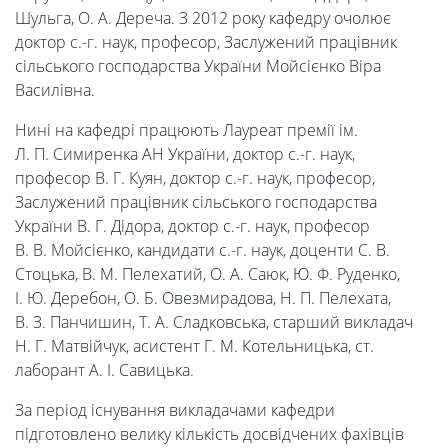
Шульга, О. А. Дереча. З 2012 року кафедру очолює
доктор с.-г. наук, професор, Заслужений працівник
сільського господарства України Мойсієнко Віра
Василівна.
Нині на кафедрі працюють Лауреат премії ім.
Л. П. Симиренка АН України, доктор с.-г. наук,
професор В. Г. Куян, доктор с.-г. наук, професор,
Університет
Заслужений працівник сільського господарства
України В. Г. Дідора, доктор с.-г. наук, професор
В. В. Мойсієнко, кандидати с.-г. наук, доценти С. В.
Вибори
Стоцька, В. М. Пелехатий, О. А. Саюк, Ю. Ф. Руденко,
І. Ю. Деребон, О. Б. Овезмирадова, Н. П. Пелехата,
ректора
В. З. Панчишин, Т. А. Сладковська, старший викладач
Н. Г. Матвійчук, асистент Г. М. Котельницька, ст.
лаборант А. І. Савицька.
Освітня
За період існування викладачами кафедри
діяльність
підготовлено велику кількість досвідчених фахівців