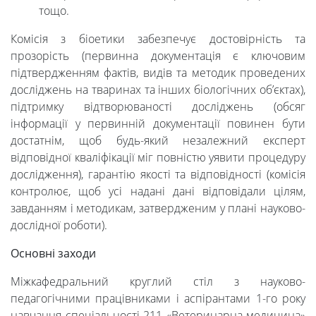
тощо.
Комісія з біоетики забезпечує достовірність та
прозорість (первинна документація є ключовим
підтвердженням фактів, видів та методик проведених
досліджень на тваринах та інших біологічних об’єктах),
підтримку відтворюваності досліджень (обсяг
інформації у первинній документації повинен бути
достатнім, щоб будь-який незалежний експерт
відповідної кваліфікації міг повністю уявити процедуру
дослідження), гарантію якості та відповідності (комісія
контролює, щоб усі надані дані відповідали цілям,
завданням і методикам, затвердженим у плані науково-
дослідної роботи).
Основні заходи
Міжкафедральний круглий стіл з науково-
педагогічними працівниками і аспірантами 1-го року
навчання спеціальності 211 «Ветеринарна медицина»