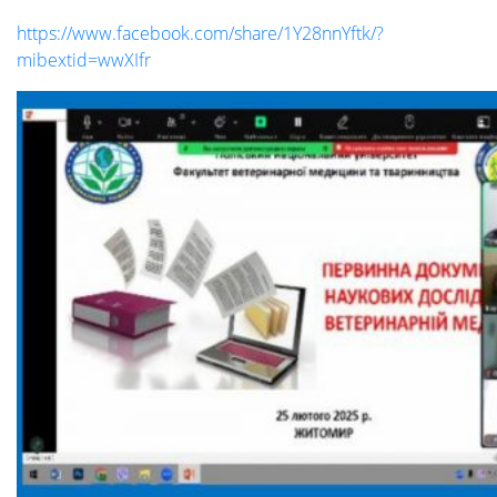
діяльність
https://www.facebook.com/share/1Y28nnYftk/?
mibextid=wwXIfr
Абітурієнтам
Наука
Міжнародна
діяльність
Foreign
Students