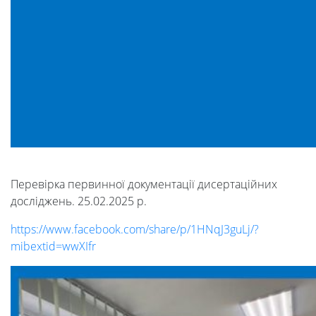
Студенту
Ресурси
та
сервіси
Науковий
Перевірка первинної документації дисертаційних
досліджень. 25.02.2025 р.
ліцей
https://www.facebook.com/share/p/1HNqJ3guLj/?
mibextid=wwXIfr