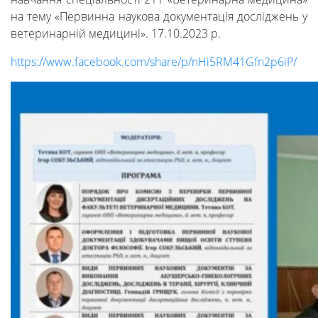
на тему «Первинна наукова документація досліджень у
ветеринарній медицині». 17.10.2023 р.
https://www.facebook.com/share/p/nHi5RM41Gfn2p6iP/