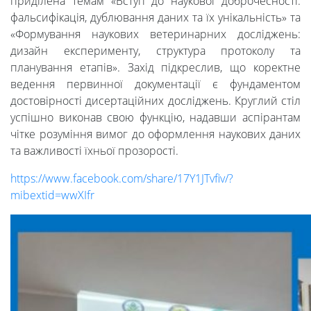
приділена темам «Вступ до наукової доброчесності:
фальсифікація, дублювання даних та їх унікальність» та
«Формування наукових ветеринарних досліджень:
дизайн експерименту, структура протоколу та
планування етапів». Захід підкреслив, що коректне
ведення первинної документації є фундаментом
достовірності дисертаційних досліджень. Круглий стіл
успішно виконав свою функцію, надавши аспірантам
чітке розуміння вимог до оформлення наукових даних
та важливості їхньої прозорості.
https://www.facebook.com/share/17Y1JTvfiv/?
mibextid=wwXIfr