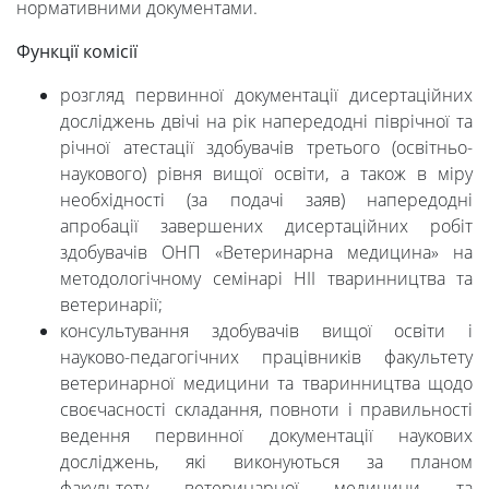
нормативними документами.
Функції комісії
розгляд первинної документації дисертаційних
досліджень двічі на рік напередодні піврічної та
річної атестації здобувачів третього (освітньо-
наукового) рівня вищої освіти, а також в міру
необхідності (за подачі заяв) напередодні
апробації завершених дисертаційних робіт
здобувачів ОНП «Ветеринарна медицина» на
методологічному семінарі НІІ тваринництва та
ветеринарії;
консультування здобувачів вищої освіти і
науково-педагогічних працівників факультету
ветеринарної медицини та тваринництва щодо
своєчасності складання, повноти і правильності
ведення первинної документації наукових
досліджень, які виконуються за планом
факультету ветеринарної медицини та