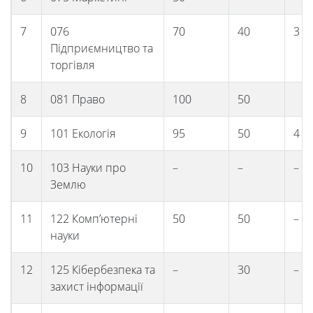
діяльність
7
076
70
40
3
Абітурієнтам
Підприємництво та
торгівля
Наука
8
081 Право
100
50
9
101 Екологія
95
50
4
Міжнародна
10
103 Науки про
–
–
–
діяльність
Землю
11
122 Комп’ютерні
50
50
–
Foreign
науки
Students
12
125 Кібербезпека та
–
30
–
захист інформації