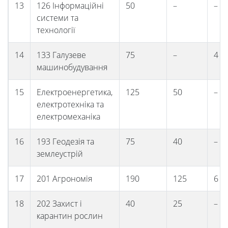
Студенту
13
126 Інформаційні
50
–
–
системи та
технології
Ресурси
14
133 Галузеве
75
–
4
та
машинобудування
сервіси
15
Електроенергетика,
125
50
–
електротехніка та
електромеханіка
Науковий
16
193 Геодезія та
75
40
–
ліцей
землеустрій
17
201 Агрономія
190
125
6
18
202 Захист і
40
25
–
карантин рослин