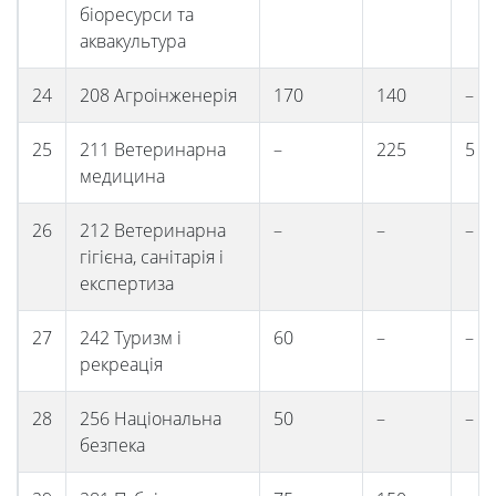
біоресурси та
аквакультура
24
208 Агроінженерія
170
140
–
25
211 Ветеринарна
–
225
5
медицина
26
212 Ветеринарна
–
–
–
гігієна, санітарія і
експертиза
27
242 Туризм і
60
–
–
рекреація
28
256 Національна
50
–
–
безпека