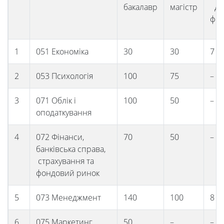
бакалавр
магістр
до
філ
1
051 Економіка
30
30
7
2
053 Психологія
100
75
–
Університет
3
071 Облік і
100
50
–
оподаткування
Вибори
4
072 Фінанси,
70
50
–
банківська справа,
ректора
страхування та
фондовий ринок
Освітня
5
073 Менеджмент
140
100
8
6
075 Маркетинг
50
–
–