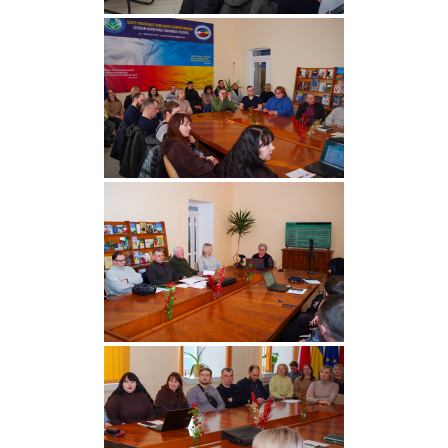
Абітурієнтам
Наука
Міжнародна
діяльність
Foreign
Students
Студенту