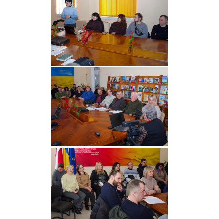
Університет
Вибори
ректора
Освітня
діяльність