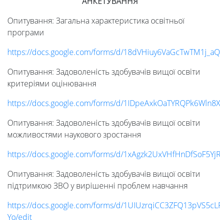
АНКЕТУВАННЯ
Опитування: Загальна характеристика освітньої
програми
https://docs.google.com/forms/d/18dVHiuy6VaGcTwTM1j_a
Опитування: Задоволеність здобувачів вищої освіти
критеріями оцінювання
https://docs.google.com/forms/d/1IDpeAxkOaTYRQPk6Wln
Опитування: Задоволеність здобувачів вищої освіти
можливостями наукового зростання
https://docs.google.com/forms/d/1xAgzk2UxVHfHnDfSoF5Yj
Опитування: Задоволеність здобувачів вищої освіти
підтримкою ЗВО у вирішенні проблем навчання
https://docs.google.com/forms/d/1UIUzrqiCC3ZFQ13pVS5c
Yo/edit