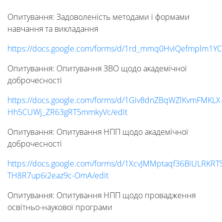
Опитування: Задоволеність методами і формами
навчання та викладання
https://docs.google.com/forms/d/1rd_mmq0HviQefmplm1Y
Опитування: Опитування ЗВО щодо академiчної
доброчесностi
https://docs.google.com/forms/d/1Giv8dnZBqWZlKvmFMKLX
Hh5CUWj_ZR63gRT5mmkyVc/edit
Опитування: Опитування НПП щодо академiчної
доброчесностi
https://docs.google.com/forms/d/1XcvJMMptaqf36BiULRKRT
TH8R7up6i2eaz9c-OmA/edit
Опитування: Опитування НПП щодо провадження
освітньо-наукової програми