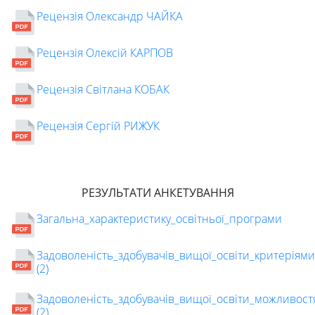
Рецензія Олександр ЧАЙКА
Рецензія Олексій КАРПОВ
Рецензія Світлана КОБАК
Рецензія Сергій РИЖУК
РЕЗУЛЬТАТИ АНКЕТУВАННЯ
Загальна_характеристику_освітньої_програми
Задоволеність_здобувачів_вищої_освіти_критеріям
(2)
Задоволеність_здобувачів_вищої_освіти_можливост
(2)