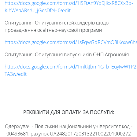
https://docs.google.com/forms/d/1ISFtAn9Yp9jIkxR8CXx3p-
KIhWAaARsrU_jGcsDfeH0/edit
Опитування: Опитування стейхолдерів щодо
провадження освітньо-наукової програми
https://docs.google.com/forms/d/1sFqwGdRCVmO8lKoxw6hz
Опитування: Опитування випускників ОНП Агрономія
https://docs.google.com/forms/d/1mltkJbm1G_b_EuyIwW1P
TA3w/edit
РЕКВІЗИТИ ДЛЯ ОПЛАТИ ЗА ПОСЛУГИ:
Одержувач - Поліський національний університет код -
00493681, рахунок UA248201720313221002201000272