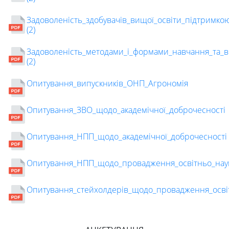
Задоволеність_здобувачів_вищої_освіти_підтримк
(2)
Задоволеність_методами_і_формами_навчання_та_
(2)
Опитування_випускників_ОНП_Агрономія
Опитування_ЗВО_щодо_академiчної_доброчесностi
Опитування_НПП_щодо_академiчної_доброчесностi
Опитування_НПП_щодо_провадження_освітньо_нау
Опитування_стейхолдерів_щодо_провадження_осві