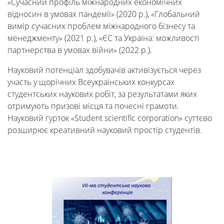
«Сучасний профіль міжнародних економічних
Університет
відносин в умовах пандемії» (2020 р.), «Глобальний
вимір сучасних проблем міжнародного бізнесу та
менеджменту» (2021 р.), «ЄС та Україна: можливості
Вибори
партнерства в умовах війни» (2022 р.).
Науковий потенціал здобувачів активізується через
ректора
участь у щорічних Всеукраїнських конкурсах
студентських наукових робіт, за результатами яких
отримують призові місця та почесні грамоти.
Освітня
Науковий гурток «Student scientific corporation» суттєво
розширює креативний науковий простір студентів.
діяльність
Абітурієнтам
Наука