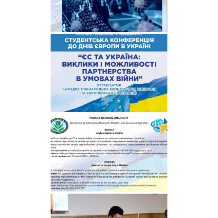
Міжнародна
діяльність
Foreign
Students
Студенту
Ресурси
та