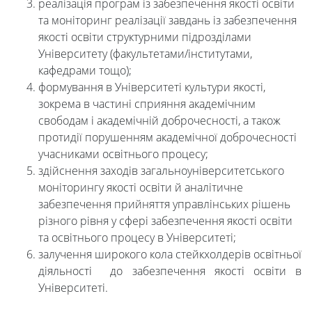
реалізація програм із забезпечення якості освіти
сервіси
та моніторинг реалізації завдань із забезпечення
якості освіти структурними підрозділами
Університету (факультетами/інститутами,
Науковий
кафедрами тощо);
формування в Університеті культури якості,
ліцей
зокрема в частині сприяння академічним
свободам і академічній доброчесності, а також
протидії порушенням академічної доброчесності
учасниками освітнього процесу;
здійснення заходів загальноуніверситетського
моніторингу якості освіти й аналітичне
забезпечення прийняття управлінських рішень
різного рівня у сфері забезпечення якості освіти
та освітнього процесу в Університеті;
залучення широкого кола стейкхолдерів освітньої
діяльності до забезпечення якості освіти в
Університеті.