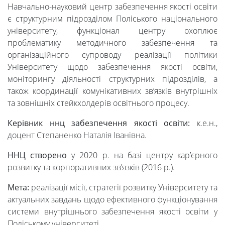
Навчально-науковий центр забезпечення якості освіти
Університет
є структурним підрозділом Поліського національного
університету, функціонал центру охоплює
проблематику методичного забезпечення та
Вибори
організаційного супроводу реалізації політики
Університету щодо забезпечення якості освіти,
ректора
моніторингу діяльності структурних підрозділів, а
також координації комунікативних зв’язків внутрішніх
та зовнішніх стейкхолдерів освітнього процесу.
Освітня
Керівник ннц забезпечення якості освіти:
к.е.н.,
доцент Степаненко Наталія Іванівна.
діяльність
ННЦ створено
у 2020 р. на базі центру кар’єрного
розвитку та корпоративних зв’язків (2016 р.).
Абітурієнтам
Мета:
реалізації місії, стратегії розвитку Університету та
актуальних завдань щодо ефективного функціонування
Наука
системи внутрішнього забезпечення якості освіти у
Поліському університеті.