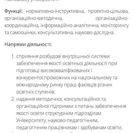
Функції:
нормативно-інструктивна, проектно-цільова,
Міжнародна
організаційно-методична, організаційно-
координаційна, інформаційно-аналітична, моніторингу
діяльність
та самооцінки, консультативна, науково-дослідна.
Напрями діяльнос
т
і:
Foreign
сприяння розбудові внутрішньої системи
забезпечення якості освітньої діяльності при
Students
підготовці висококваліфікованих і
конкурентоспроможних на національному та
міжнародному ринку праці фахівців різних
Студенту
освітніх ступенів;
надання методичної, консультаційної та
організаційної підтримки з питань забезпечення
Ресурси
якості освіти структурним підрозділам
Університету, науково-педагогічним,
та
педагогічним працівникам і здобувачам освіти;