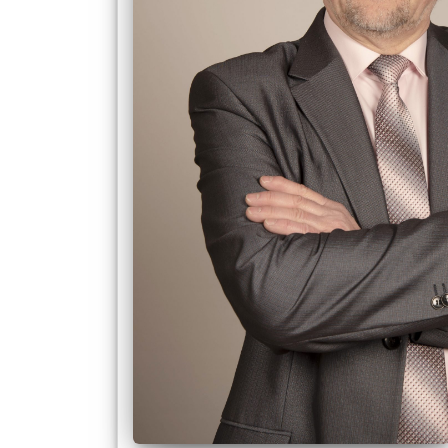
Вибори
ректора
Освітня
діяльність
Абітурієнтам
Наука
Міжнародна