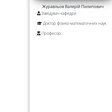
діяльність
Журавльов Валерій Пилипович
Завідувач кафедри
Foreign
Доктор фізико-математичних наук
Students
Професор
Студенту
Ресурси
та
сервіси
Науковий