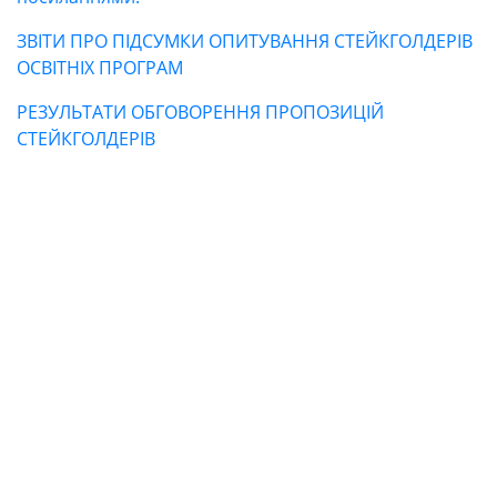
ЗВІТИ ПРО ПІДСУМКИ ОПИТУВАННЯ СТЕЙКГОЛДЕРІВ
Освітня
ОСВІТНІХ ПРОГРАМ
РЕЗУЛЬТАТИ ОБГОВОРЕННЯ ПРОПОЗИЦІЙ
діяльність
СТЕЙКГОЛДЕРІВ
Абітурієнтам
Наука
Міжнародна
діяльність