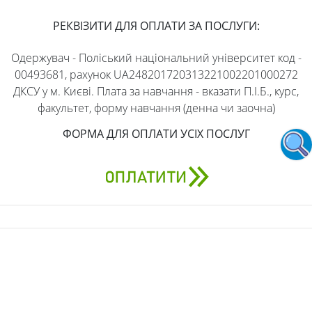
РЕКВІЗИТИ ДЛЯ ОПЛАТИ ЗА ПОСЛУГИ:
Одержувач - Поліський національний університет код -
00493681, рахунок UA248201720313221002201000272
ДКСУ у м. Києві. Плата за навчання - вказати П.І.Б., курс,
факультет, форму навчання (денна чи заочна)
ФОРМА ДЛЯ ОПЛАТИ УСІХ ПОСЛУГ
АДРЕСА
бульвар Старий, 7, Житомир, Житомирська область,
10008