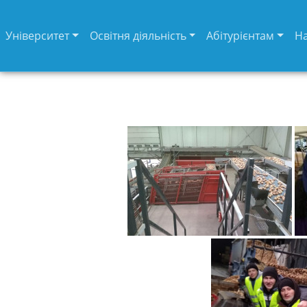
Університет
Освітня діяльність
Абітурієнтам
Н
Університет
Вибори
ректора