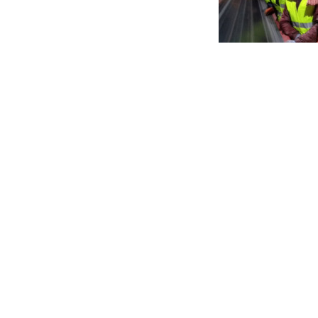
Освітня
діяльність
Абітурієнтам
Наука
Міжнародна
діяльність
Foreign