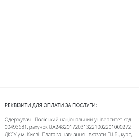
Students
Студенту
Ресурси
та
сервіси
Науковий
РЕКВІЗИТИ ДЛЯ ОПЛАТИ ЗА ПОСЛУГИ:
ліцей
Одержувач - Поліський національний університет код -
00493681, рахунок UA248201720313221002201000272
ДКСУ у м. Києві. Плата за навчання - вказати П.І.Б., курс,