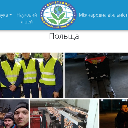
аука
Науковий
Міжнародна діяльніст
ліцей
Польща