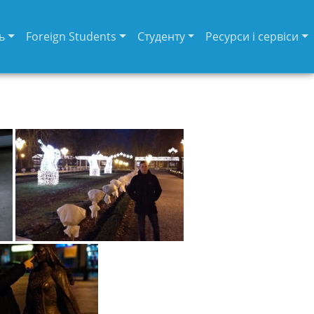
ь
Foreign Students
Студенту
Ресурси і сервіси