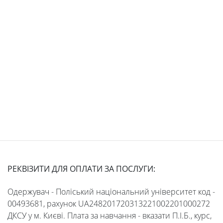
Students
Студенту
Ресурси
та
сервіси
Науковий
РЕКВІЗИТИ ДЛЯ ОПЛАТИ ЗА ПОСЛУГИ:
ліцей
Одержувач - Поліський національний університет код -
00493681, рахунок UA248201720313221002201000272
ДКСУ у м. Києві. Плата за навчання - вказати П.І.Б., курс,