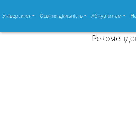
Університет
Освітня діяльність
Абітурієнтам
Н
Рекомендов
Університет
Вибори
ректора