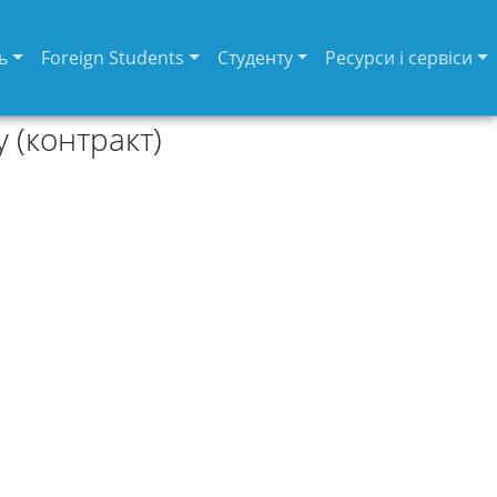
ь
Foreign Students
Студенту
Ресурси і сервіси
 (контракт)