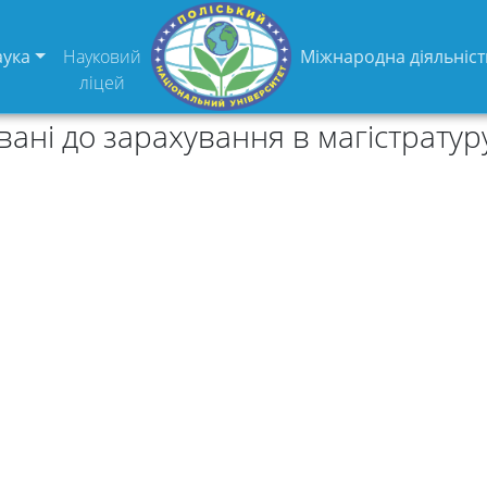
аука
Науковий
Міжнародна діяльніст
ліцей
ані до зарахування в магістратуру