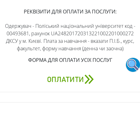
РЕКВІЗИТИ ДЛЯ ОПЛАТИ ЗА ПОСЛУГИ:
Одержувач - Поліський національний університет код -
00493681, рахунок UA248201720313221002201000272
ДКСУ у м. Києві. Плата за навчання - вказати П.І.Б., курс,
факультет, форму навчання (денна чи заочна)
ФОРМА ДЛЯ ОПЛАТИ УСІХ ПОСЛУГ
АДРЕСА
бульвар Старий, 7, Житомир, Житомирська область,
10008