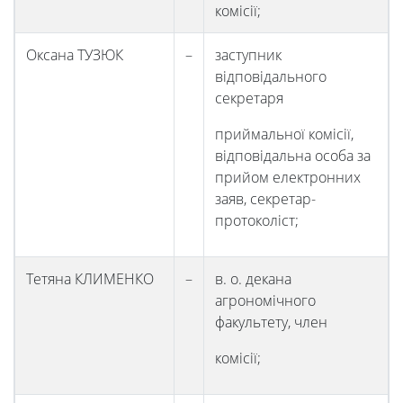
комісії;
Оксана ТУЗЮК
–
заступник
відповідального
секретаря
приймальної комісії,
відповідальна особа за
прийом електронних
Університет
заяв, секретар-
протоколіст;
Вибори
Тетяна КЛИМЕНКО
–
в. о. декана
ректора
агрономічного
факультету, член
Освітня
комісії;