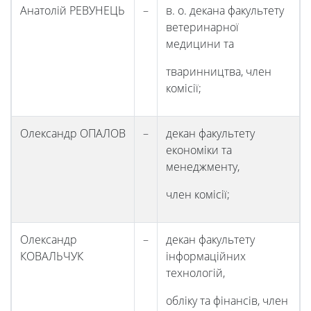
діяльність
Анатолій РЕВУНЕЦЬ
–
в. о. декана факультету
ветеринарної
медицини та
Абітурієнтам
тваринництва, член
комісії;
Наука
Олександр ОПАЛОВ
–
декан факультету
Міжнародна
економіки та
менеджменту,
діяльність
член комісії;
Foreign
Олександр
–
декан факультету
КОВАЛЬЧУК
інформаційних
Students
технологій,
обліку та фінансів, член