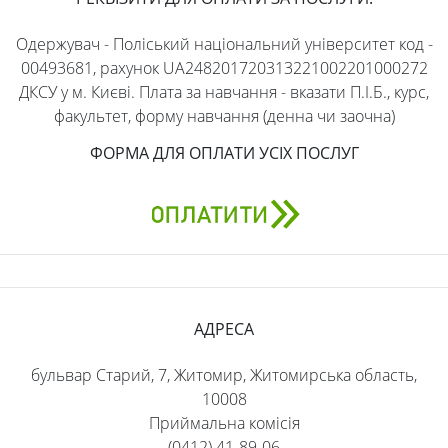
Одержувач - Поліський національний університет код -
00493681, рахунок UA248201720313221002201000272
ДКСУ у м. Києві. Плата за навчання - вказати П.І.Б., курс,
факультет, форму навчання (денна чи заочна)
ФОРМА ДЛЯ ОПЛАТИ УСІХ ПОСЛУГ
АДРЕСА
бульвар Старий, 7, Житомир, Житомирська область,
10008
Приймальна комісія
(0412) 41-89-06