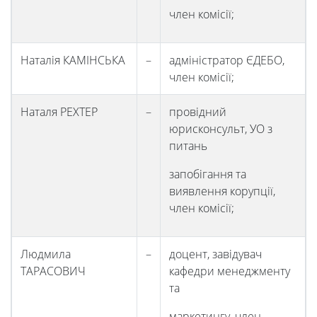
член комісії;
Наталія КАМІНСЬКА
–
адміністратор ЄДЕБО,
член комісії;
Наталя РЕХТЕР
–
провідний
юрисконсульт, УО з
питань
запобігання та
виявлення корупції,
член комісії;
Людмила
–
доцент, завідувач
ТАРАСОВИЧ
кафедри менеджменту
та
маркетингу, член