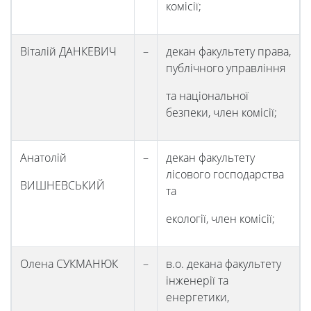
комісії;
Студенту
Віталій ДАНКЕВИЧ
–
декан факультету права,
Ресурси
публічного управління
та
та національної
безпеки, член комісії;
сервіси
Анатолій
–
декан факультету
лісового господарства
Науковий
ВИШНЕВСЬКИЙ
та
ліцей
екології, член комісії;
Олена СУКМАНЮК
–
в.о. декана факультету
інженерії та
енергетики,