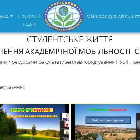
аука
Науковий
Міжнародна діяльніст
ліцей
СТУДЕНТСЬКЕ ЖИТТЯ
ЧЕННЯ АКАДЕМІЧНОЇ МОБІЛЬНОСТІ С
ними ресурсами факультету землевпорядкування НУБіП, кан
ектування»