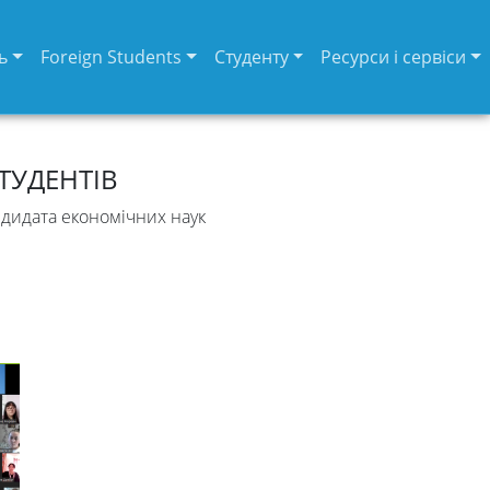
ь
Foreign Students
Студенту
Ресурси і сервіси
ТУДЕНТІВ
дидата економічних наук