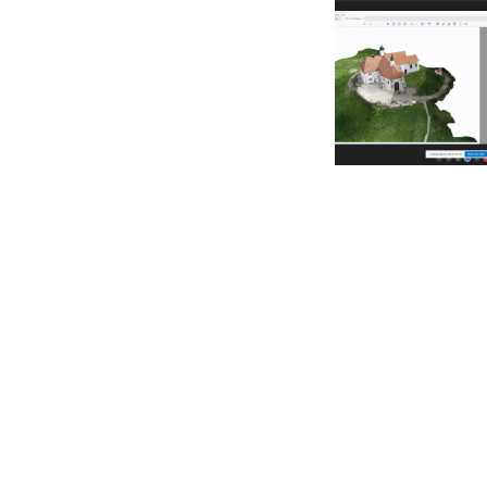
Foreign
Students
Студенту
Ресурси
та
сервіси
Науковий
ліцей