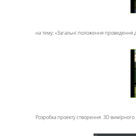
ректора
Освітня
на тему: «Загальні положення проведення
діяльність
Абітурієнтам
Наука
Міжнародна
діяльність
Розробка проекту створення 3D вимірного 