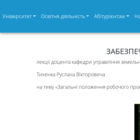
Університет
Освітня діяльність
Абітурієнтам
Н
ЗАБЕЗПЕ
лекції доцента кафедри управління земель
Тихенка Руслана Вікторовича
на тему «Загальні положення робочого про
Університет
Вибори