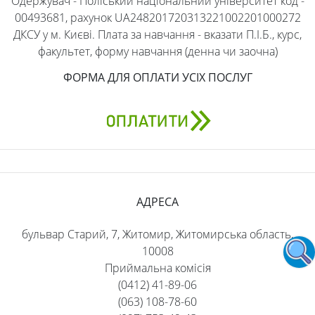
Одержувач - Поліський національний університет код -
00493681, рахунок UA248201720313221002201000272
ДКСУ у м. Києві. Плата за навчання - вказати П.І.Б., курс,
факультет, форму навчання (денна чи заочна)
ФОРМА ДЛЯ ОПЛАТИ УСІХ ПОСЛУГ
АДРЕСА
бульвар Старий, 7, Житомир, Житомирська область,
10008
Приймальна комісія
(0412) 41-89-06
(063) 108-78-60