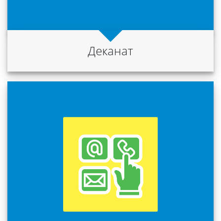
Міжнародна
діяльність
Деканат
Foreign
Students
Студенту
Ресурси
та