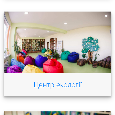
Студенту
Ресурси
та
сервіси
Науковий
ліцей
Центр екології