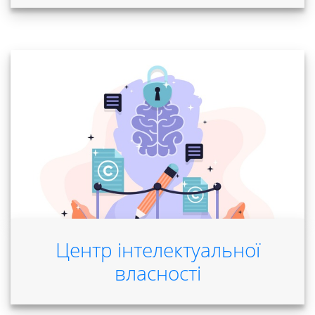
діяльність
Абітурієнтам
Наука
Міжнародна
діяльність
Foreign
Центр інтелектуальної
власності
Students