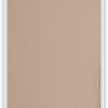
Вибори
ректора
Освітня
діяльність
Абітурієнтам
Наука