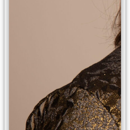
Міжнародна
діяльність
Foreign
Students
Студенту
Ресурси
та
сервіси