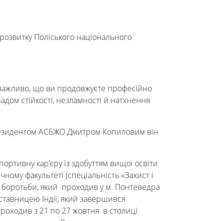
 розвитку Поліського національного
 важливо, що ви продовжуєте професійно
адом стійкості, незламності й натхнення
з президентом АСБЖО Дмитром Копиловим він
портивну кар’єру із здобуттям вищої освіти
чному факультеті (спеціальність «Захист і
ої боротьби, який проходив у м. Понтеведра
дставницею Індії, який завершився
проходив з 21 по 27 жовтня в столиці