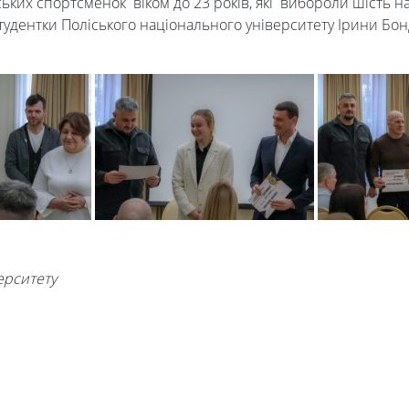
нських спортсменок віком до 23 років, які вибороли шість н
тудентки Поліського національного університету Ірини Бо
ерситету