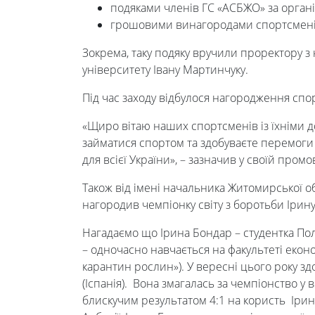
подяками членів ГС «АСБЖО» за органі
ректора
грошовими винагородами спортсменів 
Зокрема, таку подяку вручили проректору з 
Освітня
університету Івану Мартинчуку.
діяльність
Під час заходу відбулося нагородження спо
«Щиро вітаю наших спортсменів із їхніми 
займатися спортом та здобуваєте перемоги я
Абітурієнтам
для всієї України», – зазначив у своїй пр
Також від імені начальника Житомирської о
Наука
нагородив чемпіонку світу з боротьби Іри
Нагадаємо що Ірина Бондар – студентка Пол
Міжнародна
– одночасно навчається на факультеті еконо
карантин рослин»). У вересні цього року зд
діяльність
(Іспанія). Вона змагалась за чемпіонство у
блискучим результатом 4:1 на користь Ірин