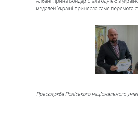
Албанії, Ірина Бондар стала однією з украї
Foreign
медалей Україні принесла саме перемога с
Students
Студенту
Ресурси
та
Пресслужба Поліського національного унів
сервіси
Науковий