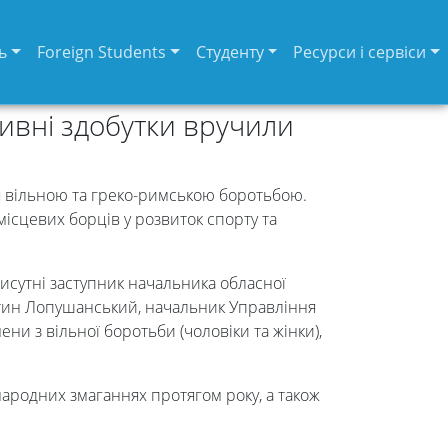
ь
Foreign Students
Студенту
Ресурси і сервіси
тивні здобутки вручили
ся вільною та греко-римською боротьбою.
сцевих борців у розвиток спорту та
исутні заступник начальника обласної
янтин Лопушанський, начальник Управління
и з вільної боротьби (чоловіки та жінки),
народних змаганнях протягом року, а також