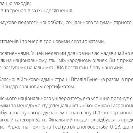
зацію заходів;
та тренерів за їхні досягнення.
науково-педагогiчної роботи, соцiального та гуманiтарного
ртсменів і тренерів грошовими сертифікатами.
досягненнями. У цей нелегкий для країни час надзвичайно
к на національному, так і міжнародному рівнях. Ви є прикл
омові заступник начальника ОВА Костянтин Лопушанський.
бласної військової адміністрації Віталія Бунечка разом і
ну Бондар грошовим сертифікатом.
іського національного університету,
яка успішно поєднує с
міки та менеджменту (спеціальність «Економіка») і агрономі
обула золоту нагороду на чемпіонаті світу U20 зі спортивн
 ваговій категорії 62 кг. Фінальний поєдинок відбувся з пре
и. А вже на Чемпіонаті світу з вільної боротьби U-23, що 