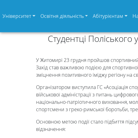
Університет
Освітня діяльність
Абітурієнтам
Н
Студентці Поліського 
У Житомирі 23 грудня пройшов спортивний 
Захід став важливою подією для спортивно
зміцнення позитивного іміджу регіону на св
Організатором виступила ГС «Асоціація спо
військової адміністрації з питань цифрово
національно-патріотичного виховання, моло
Університет
спортсмени з греко-римської боротьби, тр
Основною метою події стало підбиття підсу
Вибори
відзначення: