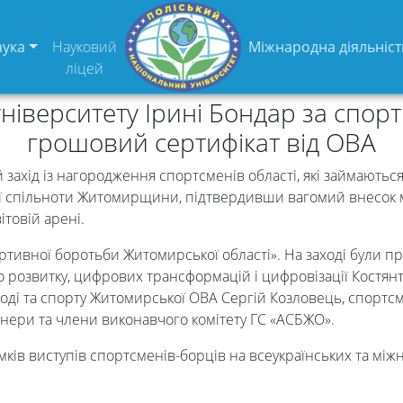
аука
Науковий
Міжнародна діяльніст
ліцей
університету Ірині Бондар за спор
грошовий сертифікат від ОВА
захід із нагородження спортсменів області, які займають
ї спільноти Житомирщини, підтвердивши вагомий внесок мі
ітовій арені.
ртивної боротьби Житомирської області». На заході були пр
го розвитку, цифрових трансформацій і цифровізації Кост
ді та спорту Житомирської ОВА Сергій Козловець, спортсмен
енери та члени виконавчого комітету ГС «АСБЖО».
мків виступів спортсменів-борців на всеукраїнських та між