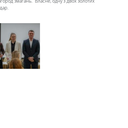
агород змагань. Власне, одну з двох золотих
ндар.