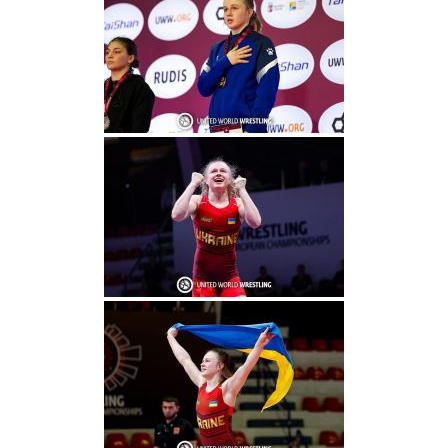
Ресурси
та
сервіси
Науковий
ліцей