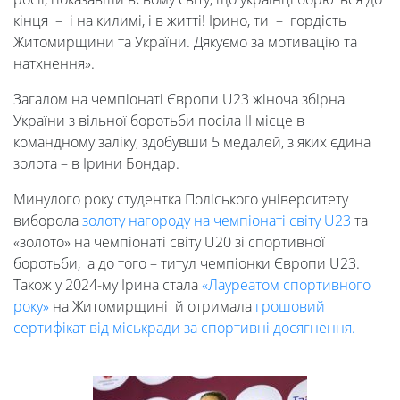
кінця – і на килимі, і в житті! Ірино, ти – гордість
Житомирщини та України. Дякуємо за мотивацію та
Наука
натхнення».
Загалом на чемпіонаті Європи U23 жіноча збірна
Міжнародна
України з вільної боротьби посіла ІІ місце в
командному заліку, здобувши 5 медалей, з яких єдина
діяльність
золота – в Ірини Бондар.
Минулого року студентка Поліського університету
виборола
золоту нагороду на чемпіонаті світу U23
та
Foreign
«золото» на чемпіонаті світу U20 зі спортивної
боротьби, а до того – титул чемпіонки Європи U23.
Students
Також у 2024-му Ірина стала
«Лауреатом спортивного
року»
на Житомирщині й отримала
грошовий
сертифікат від міськради за спортивні досягнення.
Студенту