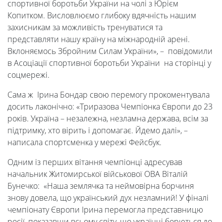
спортивної боротьби України на чолі з Юрієм
Копитком. Висловлюємо глибоку вдячність нашим
захисникам за можливість тренуватися та
представляти нашу країну на міжнародній арені.
Вклоняємось Збройним Силам України», – повідомили
Університет
в Асоціації спортивної боротьби України на сторінці у
соцмережі.
Вибори
Сама ж Ірина Бондар свою перемогу прокоментувала
досить лаконічно: «Триразова Чемпіонка Європи до 23
років. Україна – незалежна, незламна держава, всім за
ректора
підтримку, хто вірить і допомагає. Йдемо далі», –
написала спортсменка у мережі Фейсбук.
Освітня
Одним із перших вітання чемпіонці адресував
начальник Житомирської військової ОВА Віталій
діяльність
Бунечко: «Наша землячка та неймовірна борчиня
знову довела, що український дух незламний! У фіналі
чемпіонату Європи Ірина перемогла представницю
Абітурієнтам
росії, показавши всьому світу, що українці борються до