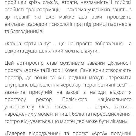
пройшли крізь службу, втрати, незламність і глибокі
особисті трансформації, зокрема учасників занять з
арт-терапії, які вже майже два роки проводять
викладачі кафедри психології при підтримці партнерів
та благодійників.
«Кожна картина тут – це не просто зображення, а
відкрита душа, шлях, який можна відчути.
Цей арт-простір став можливим завдяки діяльності
проєкту «АртА» та Вікторії Козел. Саме вони створюють
простір, де воїни та їхні родини можуть пережити
внутрішнє відновлення через арт-терапевтичні сесії, –
зазначив присутній на заході з нагоди відкриття
Університет
простору ректор Поліського національного
університету Олег Скидан. – Серед картин,
народжених у моменти тиші, болю та переосмислення,
Вибори
гостро відчувається, що мистецтво може бути ліками»
«Галерея відродження» та проєкт «АртА» поєднані