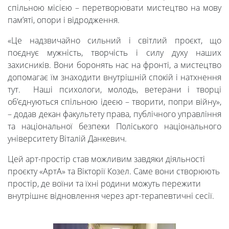
ректора
спільною місією – перетворювати мистецтво на мову
пам’яті, опори і відродження.
Освітня
«Це надзвичайно сильний і світлий проєкт, що
поєднує мужність, творчість і силу духу наших
діяльність
захисників. Вони боронять нас на фронті, а мистецтво
допомагає їм знаходити внутрішній спокій і натхнення
тут. Наші психологи, молодь, ветерани і творці
Абітурієнтам
об’єднуються спільною ідеєю – творити, попри війну»,
– додав декан факультету права, публічного управління
та національної безпеки Поліського національного
Наука
університету Віталій Данкевич.
Цей арт-простір став можливим завдяки діяльності
Міжнародна
проєкту «АртА» та Вікторії Козел. Саме вони створюють
простір, де воїни та їхні родини можуть пережити
діяльність
внутрішнє відновлення через арт-терапевтичні сесії.