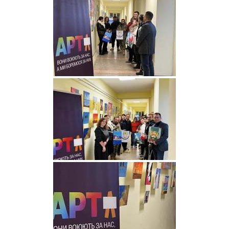
Foreign
Students
Студенту
Ресурси
та
сервіси
Науковий
ліцей