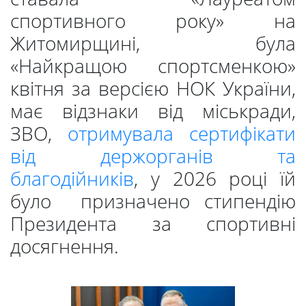
Студенту
спортивного року» на
Житомирщині, була
Ресурси
«Найкращою спортсменкою»
та
квітня за версією НОК України,
має відзнаки від міськради,
сервіси
ЗВО,
отримувала сертифікати
від держорганів та
Науковий
благодійників
, у 2026 році їй
було призначено стипендію
ліцей
Президента за спортивні
досягнення.