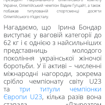
України, Олімпійський чемпіон Вадим Гутцайт, а також
побажав титулованій спортсменці досягти
Абітурієнтам
Олімпійського п’єдесталу.
Нагадаємо, що Ірина Бондар
Наука
виступає у ваговій категорії до
62 кг і є однією з найсильніших
Міжнародна
представниць молодого
покоління української жіночої
діяльність
боротьби. У її активі – численні
міжнародні нагороди, зокрема
Foreign
срібло чемпіонату світу U23
Students
та
три титули чемпіонки
Європи U23
, кілька разів вона
ставала «Лауреатом