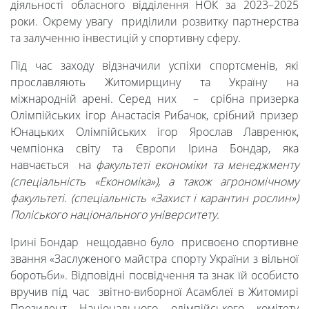
діяльності обласного відділення НОК за 2023–2025
роки. Окрему увагу приділили розвитку партнерства
та залученню інвестицій у спортивну сферу.
Під час заходу відзначили успіхи спортсменів, які
прославляють Житомирщину та Україну на
міжнародній арені. Серед них – срібна призерка
Олімпійських ігор Анастасія Рибачок, срібний призер
Університет
Юнацьких Олімпійських ігор Ярослав Лавренюк,
чемпіонка світу та Європи Ірина Бондар, яка
навчається на
факультеті економіки та менеджменту
Вибори
(спеціальність «Економіка»), а також агрономічному
факультеті. (спеціальність «Захист і карантин рослин»)
ректора
Поліського національного університету.
Ірині Бондар нещодавно було присвоєно спортивне
звання «Заслуженого майстра спорту України з вільної
Освітня
боротьби». Відповідні посвідчення та знак їй особисто
вручив під час звітно-виборної Асамблеї в Житомирі
діяльність
Президент Національного олімпійського комітету