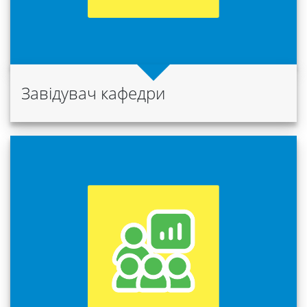
Університет
Вибори
ректора
Завідувач кафедри
Освітня
діяльність
Абітурієнтам
Наука