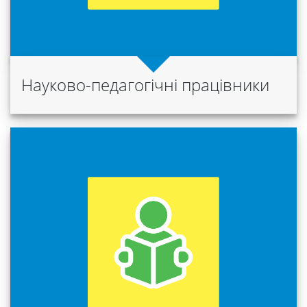
Міжнародна
діяльність
Науково-педагогічні працівники
Foreign
Students
Студенту
Ресурси
та
сервіси