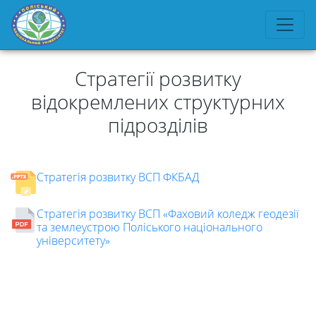
Стратегії розвитку
відокремлених структурних
підрозділів
Стратегія розвитку ВСП ФКБАД
Стратегія розвитку
ВCП «Фaховий колeдж гeодeзiї
Університет
тa зeмлeуcтрою Полicького нaцiонaльного
унiвeрcитeту»
Вибори
ректора