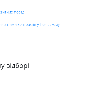
кантних посад
я з ними контрактів у Поліському
у відборі