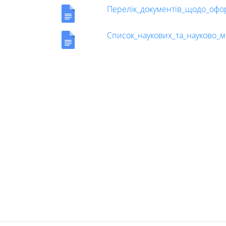
Foreign
Перелік_документів_щодо_оф
Students
Список_наукових_та_науково_
Студенту
Ресурси
та
сервіси
Науковий
ліцей