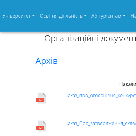
Університет
Освітня діяльність
Абітурієнтам
Н
Організаційні докуме
Архів
Накази
Університет
Наказ_про_оголошеня_конкурс
Вибори
Наказ_Про_затвердження_склад
ректора