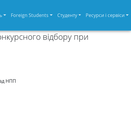
ь
Foreign Students
Студенту
Ресурси і сервіси
нкурсного відбору при
сад НПП