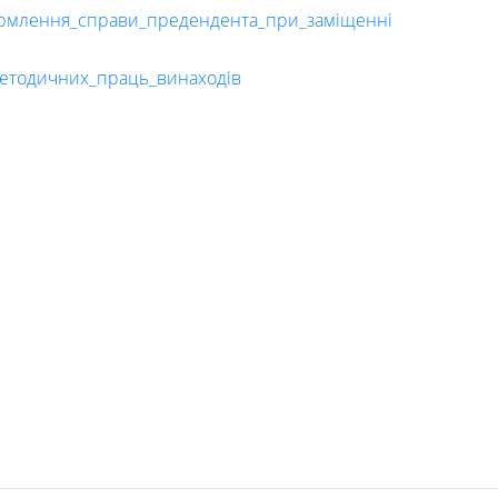
ормлення_справи_предендента_при_заміщенні
методичних_праць_винаходів