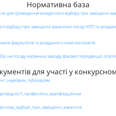
Нормативна база
сію для проведення конкурсного відбору при заміщенні ва
о відбору при заміщенні вакантних посад НПП та укладанн
анів факультетів та укладання з ними контрактів
ір на посаду керівника закладу фахової передвищої освіти
кументів для участі у конкурсном
ент_науковим_публікаціям
дповідності_професійно_кваліфікаційним
урсному_відборі_при_заміщенні_вакантної