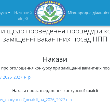
аука
Науковий
Міжнародна діяльніст
ліцей
нти щодо проведення процедури ко
заміщенні вакантних посад НПП
Накази
 про оголошення конкурсу при заміщенні вакантних по
у_2026_2027_н_р
Накази про затвердження конкурсної комісії
у_конкурсної_комісії_на_2026_2027 н р