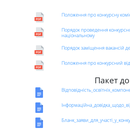
Положення про конкурсну комі
Освітня
Порядок проведення конкурсног
діяльність
національному
Порядок заміщення вакансій дек
Абітурієнтам
Положення про конкурсний відб
Наука
Пакет до
Відповідність_освітніх_компон
Міжнародна
Інформаційна_довідка_щодо_ві
діяльність
Бланк_заяви_для_участі_у_конк